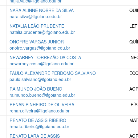
najla.vale@ifgoiano.edu.br
NARA ALINNE NOBRE DA SILVA
QUÍ
nara.silva@ifgoiano.edu.br
NATALIA LEÃO PRUDENTE
LET
natalia.prudente@ifgoiano.edu.br
ONOFRE VARGAS JUNIOR
QUÍ
onofre.vargas@ifgoiano.edu.br
NEWARNEY TORREZÃO DA COSTA
INF
newarney.costa@ifgoiano.edu.br
PAULO ALEXANDRE PERDOMO SALVIANO
EC
paulo.salviano@ifgoiano.edu.br
RAIMUNDO JOÃO BUENO
AG
raimundo.bueno@ifgoiano.edu.br
RENAN PINHEIRO DE OLIVEIRA
FÍS
renan.oliveira@ifgoiano.edu.br
RENATO DE ASSIS RIBEIRO
MAT
renato.ribeiro@ifgoiano.edu.br
RENATO LARA DE ASSIS
AG