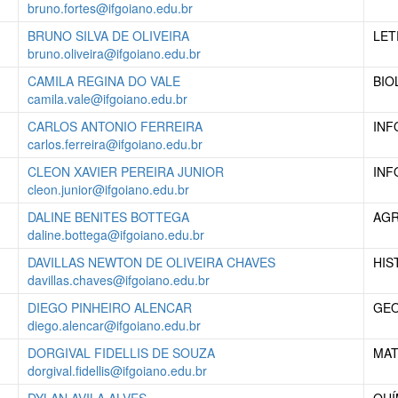
bruno.fortes@ifgoiano.edu.br
BRUNO SILVA DE OLIVEIRA
LET
bruno.oliveira@ifgoiano.edu.br
CAMILA REGINA DO VALE
BIO
camila.vale@ifgoiano.edu.br
CARLOS ANTONIO FERREIRA
INF
carlos.ferreira@ifgoiano.edu.br
CLEON XAVIER PEREIRA JUNIOR
INF
cleon.junior@ifgoiano.edu.br
DALINE BENITES BOTTEGA
AG
daline.bottega@ifgoiano.edu.br
DAVILLAS NEWTON DE OLIVEIRA CHAVES
HIS
davillas.chaves@ifgoiano.edu.br
DIEGO PINHEIRO ALENCAR
GEO
diego.alencar@ifgoiano.edu.br
DORGIVAL FIDELLIS DE SOUZA
MAT
dorgival.fidellis@ifgoiano.edu.br