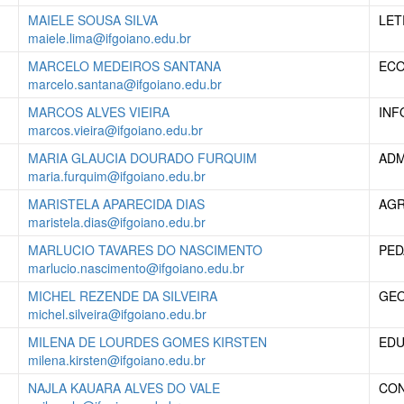
MAIELE SOUSA SILVA
LET
maiele.lima@ifgoiano.edu.br
MARCELO MEDEIROS SANTANA
EC
marcelo.santana@ifgoiano.edu.br
MARCOS ALVES VIEIRA
INF
marcos.vieira@ifgoiano.edu.br
MARIA GLAUCIA DOURADO FURQUIM
ADM
maria.furquim@ifgoiano.edu.br
MARISTELA APARECIDA DIAS
AG
maristela.dias@ifgoiano.edu.br
MARLUCIO TAVARES DO NASCIMENTO
PED
marlucio.nascimento@ifgoiano.edu.br
MICHEL REZENDE DA SILVEIRA
GEO
michel.silveira@ifgoiano.edu.br
MILENA DE LOURDES GOMES KIRSTEN
EDU
milena.kirsten@ifgoiano.edu.br
NAJLA KAUARA ALVES DO VALE
CON