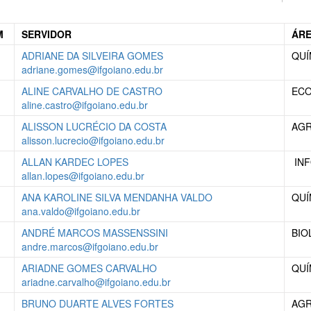
M
SERVIDOR
ÁR
ADRIANE DA SILVEIRA GOMES
QUÍ
adriane.gomes@ifgoiano.edu.br
ALINE CARVALHO DE CASTRO
EC
aline.castro@ifgoiano.edu.br
ALISSON LUCRÉCIO DA COSTA
AG
alisson.lucrecio@ifgoiano.edu.br
ALLAN KARDEC LOPES
IN
allan.lopes@ifgoiano.edu.br
ANA KAROLINE SILVA MENDANHA VALDO
QUÍ
ana.valdo@ifgoiano.edu.br
ANDRÉ MARCOS MASSENSSINI
BIO
andre.marcos@ifgoiano.edu.br
ARIADNE GOMES CARVALHO
QUÍ
ariadne.carvalho@ifgoiano.edu.br
BRUNO DUARTE ALVES FORTES
AG