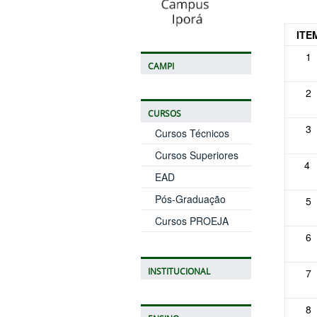
ITE
1
CAMPI
2
CURSOS
3
Cursos Técnicos
Cursos Superiores
4
EAD
Pós-Graduação
5
Cursos PROEJA
6
INSTITUCIONAL
7
8