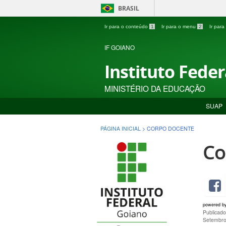
BRASIL
Ir para o conteúdo
1
Ir para o menu
2
Ir par
IF GOIANO
Instituto Fede
MINISTÉRIO DA EDUCAÇÃO
SUAP
PÁGINA INICIAL
>
CORPO DOCENTE
Co
powered b
Publicad
Setembro