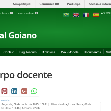
Simplifique!
Comunica BR
Participe
Acesso à infor
ACESSI
a a busca
3
Ir para o rodapé
4
ral Goiano
Contato
Pag Tesouro
Biblioteca
AVA - Moodle
Documentos
Sis
rpo docente
y
social2s
o: Segunda, 08 de Junho de 2015, 10h21
|
Última atualização em Sexta, 06 de
 de 2024, 16h46
|
Acessos: 22202