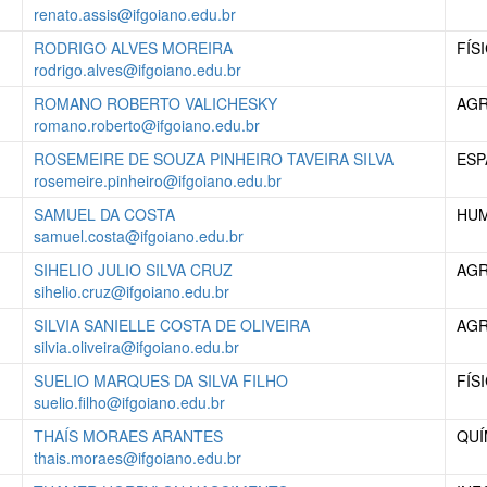
renato.assis@ifgoiano.edu.br
RODRIGO ALVES MOREIRA
FÍS
rodrigo.alves@ifgoiano.edu.br
ROMANO ROBERTO VALICHESKY
AG
romano.roberto@ifgoiano.edu.br
ROSEMEIRE DE SOUZA PINHEIRO TAVEIRA SILVA
ESP
rosemeire.pinheiro@ifgoiano.edu.br
SAMUEL DA COSTA
HUM
samuel.costa@ifgoiano.edu.br
SIHELIO JULIO SILVA CRUZ
AG
sihelio.cruz@ifgoiano.edu.br
SILVIA SANIELLE COSTA DE OLIVEIRA
AG
silvia.oliveira@ifgoiano.edu.br
SUELIO MARQUES DA SILVA FILHO
FÍS
suelio.filho@ifgoiano.edu.br
THAÍS MORAES ARANTES
QUÍ
thais.moraes@ifgoiano.edu.br