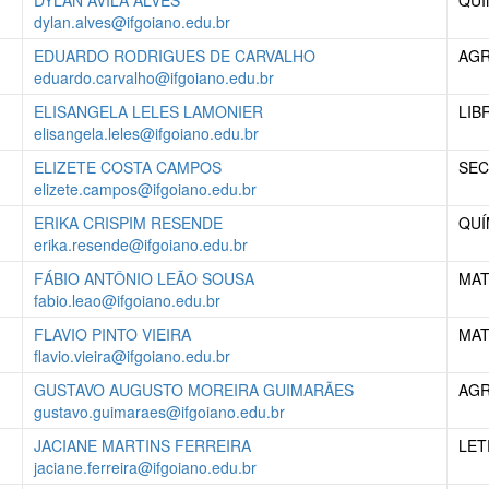
DYLAN AVILA ALVES
QUÍ
dylan.alves@ifgoiano.edu.br
EDUARDO RODRIGUES DE CARVALHO
AG
eduardo.carvalho@ifgoiano.edu.br
ELISANGELA LELES LAMONIER
LIB
elisangela.leles@ifgoiano.edu.br
ELIZETE COSTA CAMPOS
SEC
elizete.campos@ifgoiano.edu.br
ERIKA CRISPIM RESENDE
QUÍ
erika.resende@ifgoiano.edu.br
FÁBIO ANTÔNIO LEÃO SOUSA
MAT
fabio.leao@ifgoiano.edu.br
FLAVIO PINTO VIEIRA
MAT
flavio.vieira@ifgoiano.edu.br
GUSTAVO AUGUSTO MOREIRA GUIMARÃES
AG
gustavo.guimaraes@ifgoiano.edu.br
JACIANE MARTINS FERREIRA
LET
jaciane.ferreira@ifgoiano.edu.br