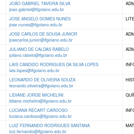
JOÃO GABRIEL TAVEIRA SILVA
ADM
joao.gabriel@ifgoiano.edu.br
JOSE ANGELO GOMES NUNES
LIT
jose.nunes@ifgoiano.edu.br
JOSE CARLOS DE SOUSA JUNIOR
ADM
josecarlos.junior@ifgoiano.edu.br
JULIANO DE CALDAS RABELO
ADM
juliano.rabelo@ifgoiano.edu.br
LAIS CANDIDO RODRIGUES DA SILVA LOPES
INF
lais.lopes@ifgoiano.edu.br
LEONARDO DE OLIVEIRA SOUZA
HIS
leonardo.oliveira@ifgoiano.edu.br
LIDIANE JORGE MICHELINI
QUÍ
lidiane.michelini@ifgoiano.edu.br
LUCIANA RECART CARDOSO
INF
luciana.cardoso@ifgoiano.edu.br
LUIZ FERNANDO RODRIGUES SANTANA
MAT
luiz.fernando@ifgoiano.edu.br