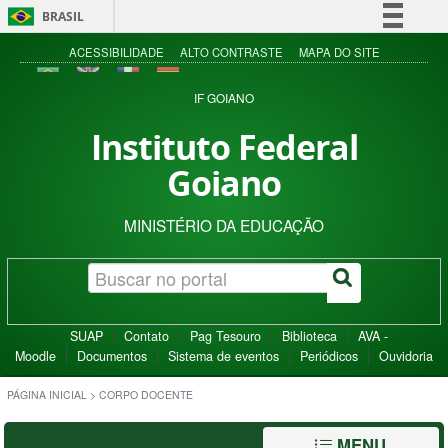
BRASIL
Simplifique!
ACESSIBILIDADE
ALTO CONTRASTE
MAPA DO SITE
Comunica BR
IF GOIANO
Participe
Instituto Federal
Acesso à informação
Goiano
Legislação
Canais
MINISTÉRIO DA EDUCAÇÃO
SUAP
Contato
Pag Tesouro
Biblioteca
AVA -
Moodle
Documentos
Sistema de eventos
Periódicos
Ouvidoria
PÁGINA INICIAL
>
CORPO DOCENTE
MENU