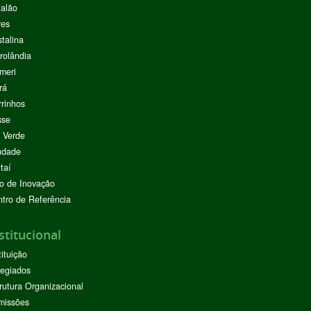
alão
res
stalina
rolândia
meri
rá
rinhos
sse
 Verde
ndade
taí
o de Inovação
tro de Referência
stitucional
tituição
egiados
rutura Organizacional
missões