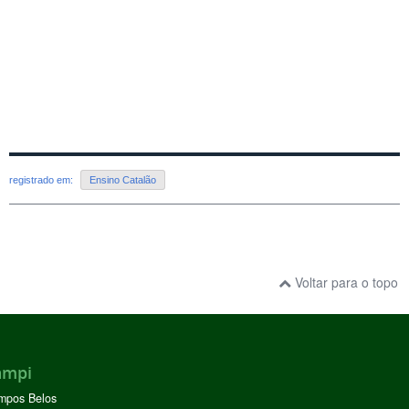
registrado em:
Ensino Catalão
Voltar para o topo
ampi
mpos Belos