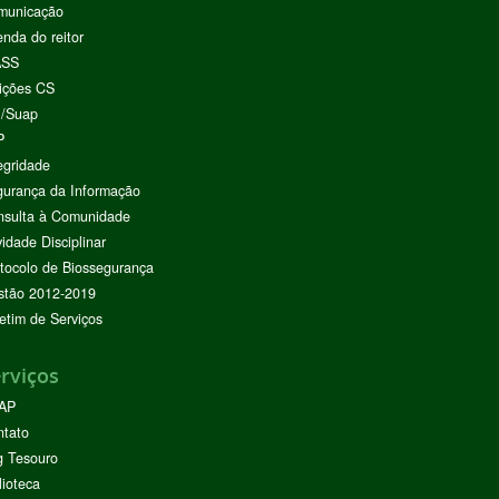
municação
nda do reitor
ASS
ições CS
I/Suap
P
egridade
urança da Informação
nsulta à Comunidade
vidade Disciplinar
tocolo de Biossegurança
stão 2012-2019
etim de Serviços
rviços
AP
ntato
g Tesouro
lioteca