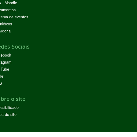
 - Moodle
cumentos
tema de eventos
iódicos
idoria
des Sociais
cebook
tagram
uTube
ckr
S
bre o site
ssibilidade
a do site