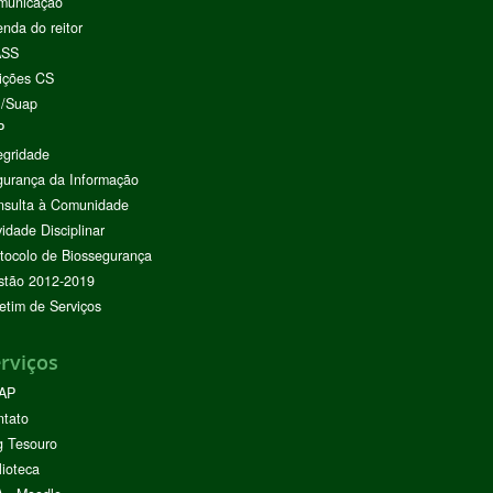
municação
nda do reitor
ASS
ições CS
I/Suap
P
egridade
urança da Informação
nsulta à Comunidade
vidade Disciplinar
tocolo de Biossegurança
stão 2012-2019
etim de Serviços
rviços
AP
ntato
g Tesouro
lioteca