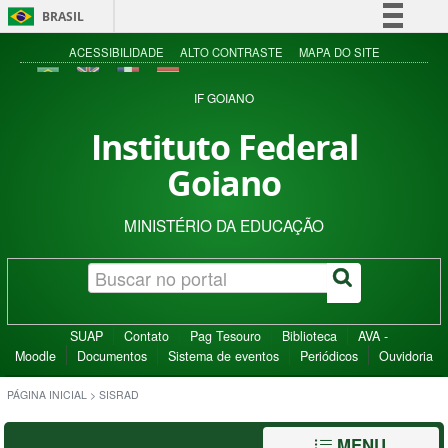
BRASIL
Simplifique!
ACESSIBILIDADE
ALTO CONTRASTE
MAPA DO SITE
Comunica BR
IF GOIANO
Participe
Instituto Federal
Acesso à informação
Goiano
Legislação
Canais
MINISTÉRIO DA EDUCAÇÃO
SUAP
Contato
Pag Tesouro
Biblioteca
AVA -
Moodle
Documentos
Sistema de eventos
Periódicos
Ouvidoria
PÁGINA INICIAL
>
SISRAD
MENU