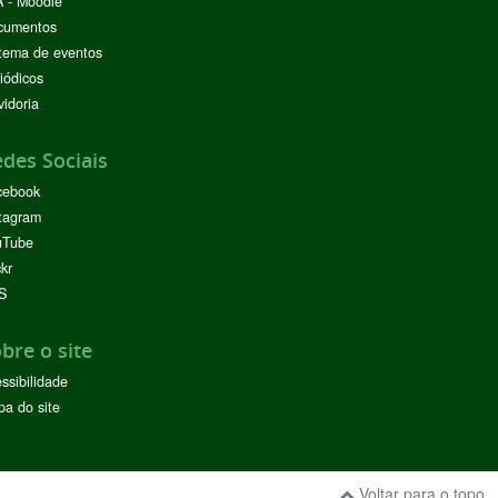
 - Moodle
cumentos
tema de eventos
iódicos
idoria
des Sociais
cebook
tagram
uTube
ckr
S
bre o site
ssibilidade
a do site
Voltar para o topo