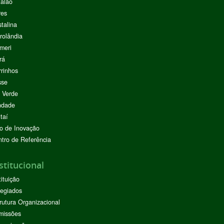
alão
res
stalina
rolândia
meri
rá
rinhos
sse
 Verde
ndade
taí
o de Inovação
tro de Referência
stitucional
tituição
egiados
rutura Organizacional
missões