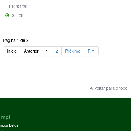
16/04/20
01h28
Página 1 de 2
Início
Anterior
1
2
Próximo
Fim
Voltar para o topo
ampi
mpos Belos