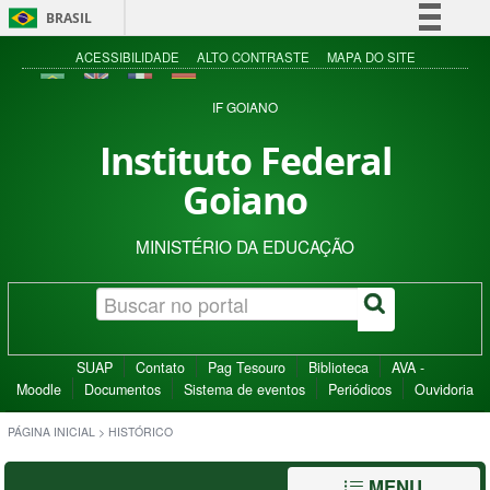
BRASIL
Simplifique!
ACESSIBILIDADE
ALTO CONTRASTE
MAPA DO SITE
Comunica BR
IF GOIANO
Participe
Instituto Federal
Acesso à informação
Goiano
Legislação
Canais
MINISTÉRIO DA EDUCAÇÃO
SUAP
Contato
Pag Tesouro
Biblioteca
AVA -
Moodle
Documentos
Sistema de eventos
Periódicos
Ouvidoria
PÁGINA INICIAL
>
HISTÓRICO
MENU