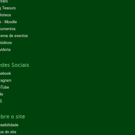
ntato
g Tesouro
lioteca
 - Moodle
cumentos
tema de eventos
iódicos
idoria
des Sociais
cebook
tagram
uTube
ckr
S
bre o site
ssibilidade
a do site