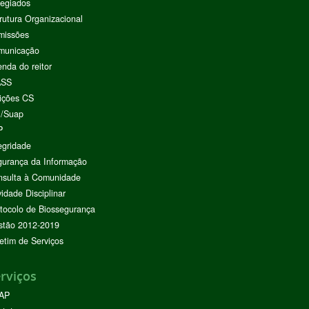
egiados
rutura Organizacional
missões
municação
nda do reitor
ASS
ições CS
I/Suap
P
egridade
urança da Informação
nsulta à Comunidade
vidade Disciplinar
tocolo de Biossegurança
stão 2012-2019
etim de Serviços
rviços
AP