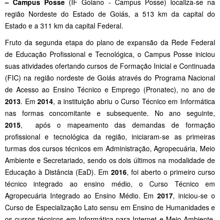
– Campus Posse
(IF Goiano - Campus Posse) localiza-se na
região Nordeste do Estado de Goiás, a 513 km da capital do
Estado e a 311 km da capital Federal.
Fruto da segunda etapa do plano de expansão da Rede Federal
de Educação Profissional e Tecnológica, o Campus Posse iniciou
suas atividades ofertando cursos
de Formação Inicial e Continuada
(FIC)
na região nordeste de Goiás através do Programa Nacional
de Acesso ao Ensino Técnico e Emprego (Pronatec), no ano de
2013
.
Em
2014
, a instituição abriu o Curso Técnico em Informática
nas formas concomitante e subsequente. No ano seguinte,
2015
,
após o mapeamento das demandas de formação
profissional e tecnológica da região
, iniciaram-se as primeiras
turmas dos cursos técnicos em Administração, Agropecuária, Meio
Ambiente e Secretariado, sendo os dois últimos na modalidade de
Educação à Distância (EaD). Em
2016
, foi aberto o primeiro curso
técnico integrado ao ensino médio, o Curso Técnico em
Agropecuária Integrado ao Ensino Médio. Em
2017
, iniciou-se o
Curso de Especialização Lato sensu em Ensino de Humanidades e
os cursos técnicos em Informática para Internet e Meio Ambiente,