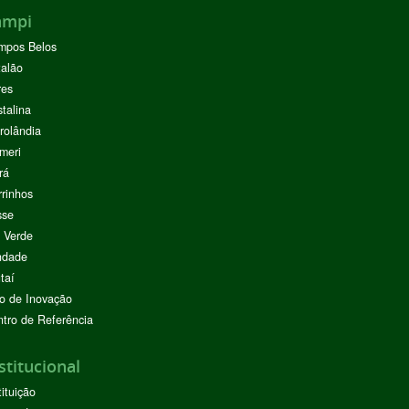
ampi
mpos Belos
alão
res
stalina
rolândia
meri
rá
rinhos
sse
 Verde
ndade
taí
o de Inovação
tro de Referência
stitucional
tituição