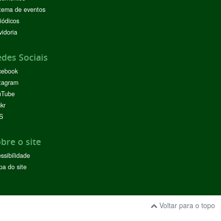
tema de eventos
iódicos
idoria
des Sociais
cebook
tagram
uTube
ckr
S
bre o site
ssibilidade
a do site
Voltar para o topo