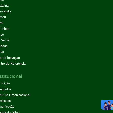
stalina
rolândia
meri
rá
rinhos
sse
 Verde
ndade
taí
o de Inovação
tro de Referência
stitucional
tituição
egiados
rutura Organizacional
missões
municação
nda do reitor