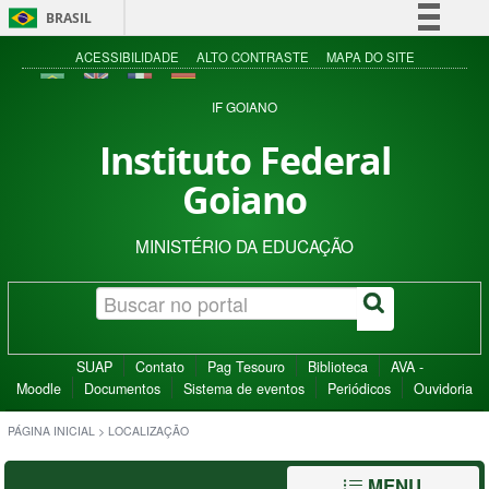
BRASIL
Simplifique!
ACESSIBILIDADE
ALTO CONTRASTE
MAPA DO SITE
Comunica BR
IF GOIANO
Participe
Instituto Federal
Acesso à informação
Goiano
Legislação
Canais
MINISTÉRIO DA EDUCAÇÃO
SUAP
Contato
Pag Tesouro
Biblioteca
AVA -
Moodle
Documentos
Sistema de eventos
Periódicos
Ouvidoria
PÁGINA INICIAL
>
LOCALIZAÇÃO
MENU