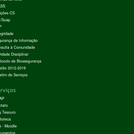
ASS
ições CS
I/Suap
P
egridade
urança da Informação
nsulta à Comunidade
vidade Disciplinar
tocolo de Biossegurança
stão 2012-2019
etim de Serviços
rviços
AP
ntato
g Tesouro
lioteca
 - Moodle
cumentos