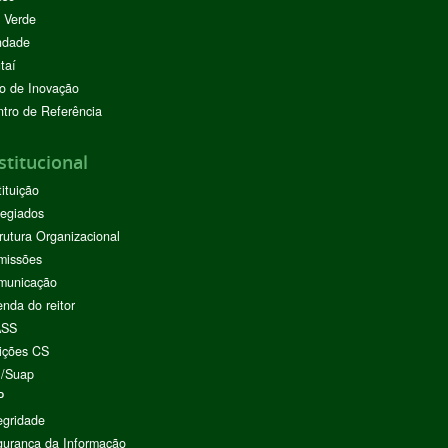
 Verde
ndade
taí
o de Inovação
tro de Referência
stitucional
tituição
egiados
rutura Organizacional
missões
municação
nda do reitor
ASS
ições CS
I/Suap
P
egridade
urança da Informação