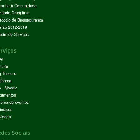
nsulta à Comunidade
vidade Disciplinar
tocolo de Biossegurança
stão 2012-2019
etim de Serviços
rviços
AP
ntato
g Tesouro
lioteca
 - Moodle
cumentos
tema de eventos
iódicos
idoria
des Sociais