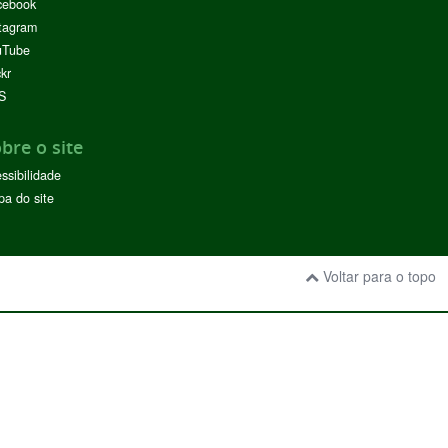
cebook
tagram
uTube
ckr
S
bre o site
ssibilidade
a do site
Voltar para o topo