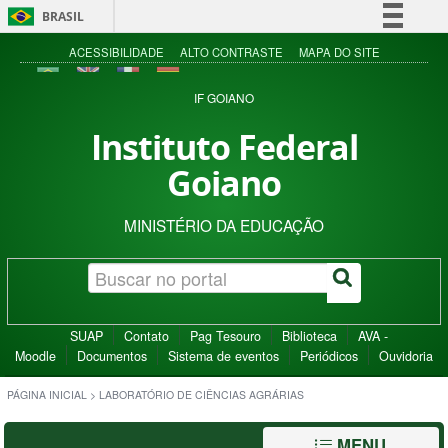
BRASIL
Simplifique!
ACESSIBILIDADE
ALTO CONTRASTE
MAPA DO SITE
Comunica BR
IF GOIANO
Participe
Instituto Federal
Acesso à informação
Goiano
Legislação
Canais
MINISTÉRIO DA EDUCAÇÃO
SUAP
Contato
Pag Tesouro
Biblioteca
AVA -
Moodle
Documentos
Sistema de eventos
Periódicos
Ouvidoria
PÁGINA INICIAL
>
LABORATÓRIO DE CIÊNCIAS AGRÁRIAS
MENU