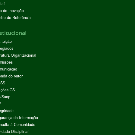
taí
o de Inovação
tro de Referência
stitucional
tituição
egiados
rutura Organizacional
missões
municação
nda do reitor
ASS
ições CS
I/Suap
P
egridade
urança da Informação
nsulta à Comunidade
vidade Disciplinar