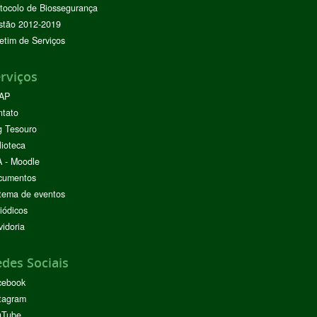
tocolo de Biossegurança
stão 2012-2019
etim de Serviços
rviços
AP
ntato
g Tesouro
lioteca
 - Moodle
cumentos
tema de eventos
iódicos
idoria
des Sociais
cebook
tagram
uTube