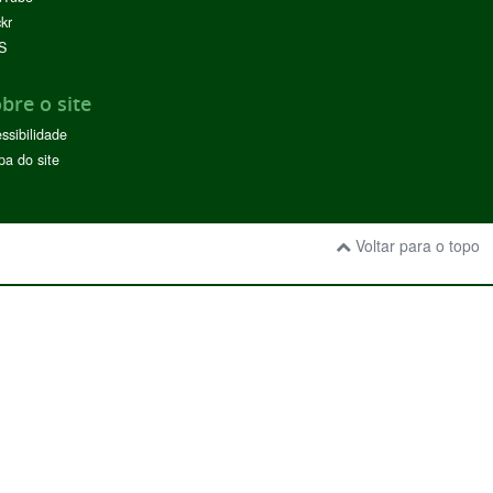
ckr
S
bre o site
ssibilidade
a do site
Voltar para o topo