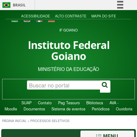
BRASIL
Simplifique!
ACESSIBILIDADE
ALTO CONTRASTE
MAPA DO SITE
Comunica BR
IF GOIANO
Participe
Instituto Federal
Acesso à informação
Goiano
Legislação
Canais
MINISTÉRIO DA EDUCAÇÃO
SUAP
Contato
Pag Tesouro
Biblioteca
AVA -
Moodle
Documentos
Sistema de eventos
Periódicos
Ouvidoria
PÁGINA INICIAL
>
PROCESSOS SELETIVOS
MENU