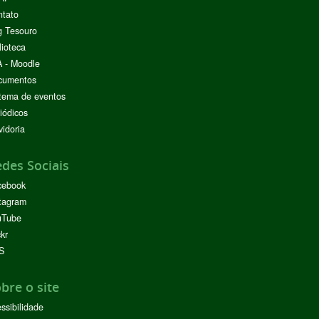
ntato
g Tesouro
lioteca
 - Moodle
cumentos
tema de eventos
iódicos
idoria
des Sociais
cebook
tagram
uTube
ckr
S
bre o site
ssibilidade