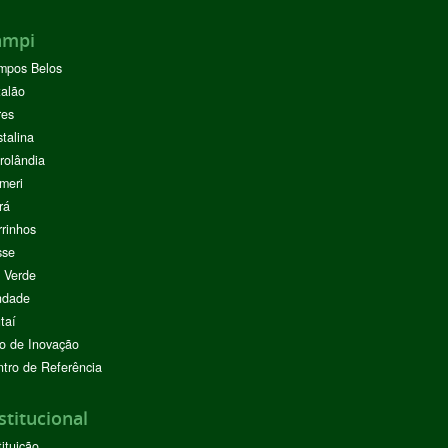
ampi
mpos Belos
alão
res
stalina
rolândia
meri
rá
rinhos
sse
 Verde
ndade
taí
o de Inovação
tro de Referência
stitucional
tituição