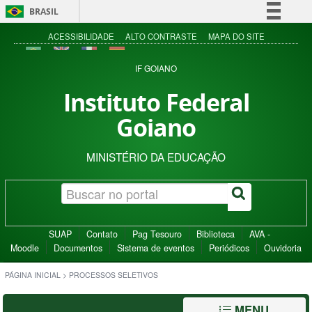
BRASIL
Simplifique!
ACESSIBILIDADE
ALTO CONTRASTE
MAPA DO SITE
Comunica BR
IF GOIANO
Participe
Instituto Federal
Acesso à informação
Goiano
Legislação
Canais
MINISTÉRIO DA EDUCAÇÃO
SUAP
Contato
Pag Tesouro
Biblioteca
AVA -
Moodle
Documentos
Sistema de eventos
Periódicos
Ouvidoria
PÁGINA INICIAL
>
PROCESSOS SELETIVOS
MENU