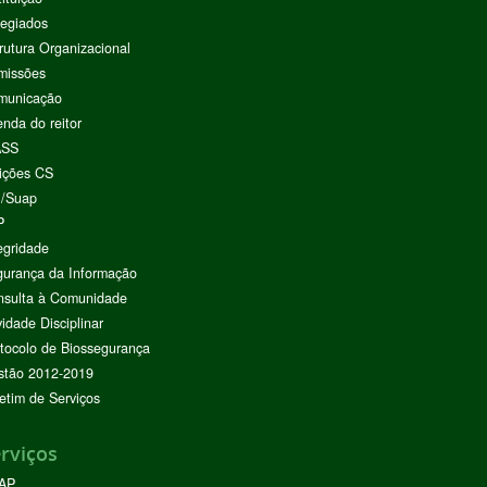
egiados
rutura Organizacional
missões
municação
nda do reitor
ASS
ições CS
I/Suap
P
egridade
urança da Informação
nsulta à Comunidade
vidade Disciplinar
tocolo de Biossegurança
stão 2012-2019
etim de Serviços
rviços
AP