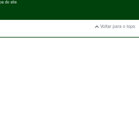
a do site
Voltar para o topo