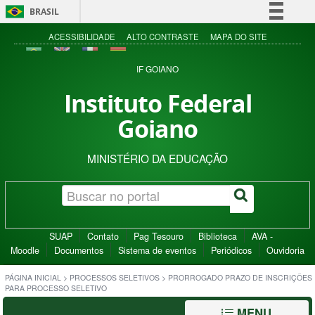
BRASIL
Simplifique!
ACESSIBILIDADE
ALTO CONTRASTE
MAPA DO SITE
Comunica BR
IF GOIANO
Participe
Instituto Federal
Acesso à informação
Goiano
Legislação
Canais
MINISTÉRIO DA EDUCAÇÃO
SUAP
Contato
Pag Tesouro
Biblioteca
AVA -
Moodle
Documentos
Sistema de eventos
Periódicos
Ouvidoria
PÁGINA INICIAL
>
PROCESSOS SELETIVOS
>
PRORROGADO PRAZO DE INSCRIÇÕES
PARA PROCESSO SELETIVO
MENU