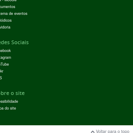
cumentos
tema de eventos
iódicos
idoria
des Sociais
cebook
tagram
uTube
ckr
S
bre o site
ssibilidade
a do site
Voltar para o topo