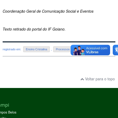
Coordenação Geral de Comunicação Social e Eventos
Texto retirado do portal do IF Goiano.
registrado em:
Ensino Cristalina
,
Processos Seletivos - Cristalina
Voltar para o topo
ampi
mpos Belos