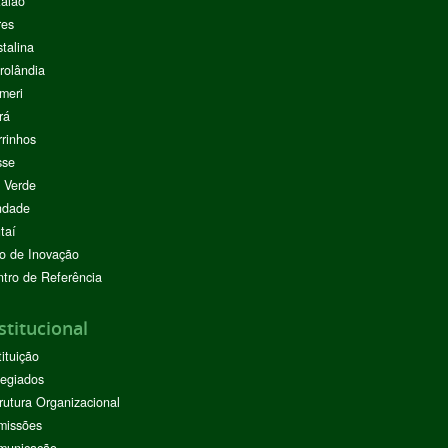
alão
res
stalina
rolândia
meri
rá
rinhos
sse
 Verde
ndade
taí
o de Inovação
tro de Referência
stitucional
tituição
egiados
rutura Organizacional
missões