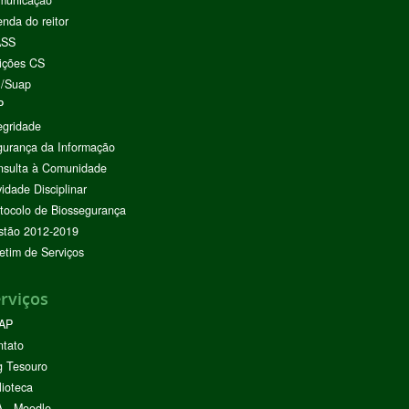
municação
nda do reitor
ASS
ições CS
I/Suap
P
egridade
urança da Informação
nsulta à Comunidade
vidade Disciplinar
tocolo de Biossegurança
stão 2012-2019
etim de Serviços
rviços
AP
ntato
g Tesouro
lioteca
 - Moodle