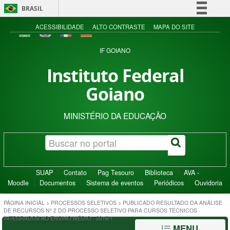
BRASIL
Simplifique!
ACESSIBILIDADE
ALTO CONTRASTE
MAPA DO SITE
Comunica BR
IF GOIANO
Participe
Instituto Federal
Acesso à informação
Goiano
Legislação
Canais
MINISTÉRIO DA EDUCAÇÃO
SUAP
Contato
Pag Tesouro
Biblioteca
AVA -
Moodle
Documentos
Sistema de eventos
Periódicos
Ouvidoria
PÁGINA INICIAL
>
PROCESSOS SELETIVOS
>
PUBLICADO RESULTADO DA ANÁLISE
DE RECURSOS Nº 2 DO PROCESSO SELETIVO PARA CURSOS TÉCNICOS
INTEGRADOS AO ENSINO MÉDIO - 2016/1
MENU