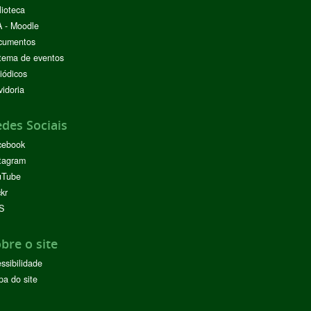
lioteca
 - Moodle
cumentos
tema de eventos
iódicos
idoria
des Sociais
cebook
tagram
uTube
ckr
S
bre o site
ssibilidade
a do site