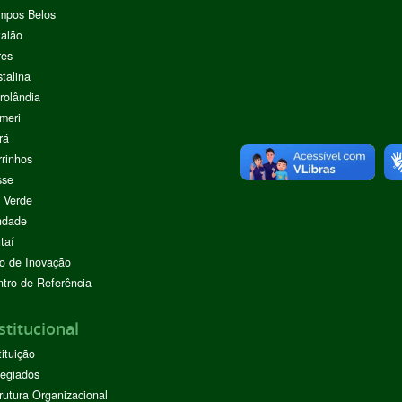
mpos Belos
alão
res
stalina
rolândia
meri
rá
rinhos
sse
 Verde
ndade
taí
o de Inovação
tro de Referência
stitucional
tituição
egiados
rutura Organizacional