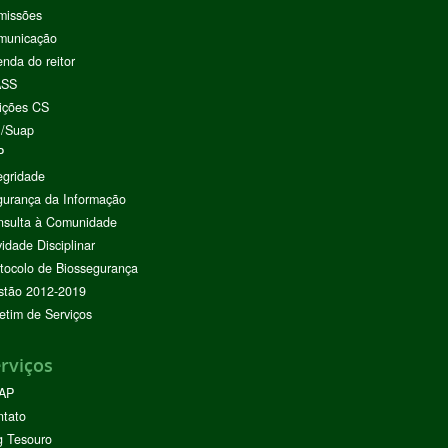
missões
municação
nda do reitor
ASS
ições CS
I/Suap
P
egridade
urança da Informação
nsulta à Comunidade
vidade Disciplinar
tocolo de Biossegurança
stão 2012-2019
etim de Serviços
rviços
AP
ntato
g Tesouro