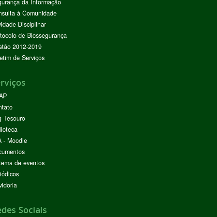
urança da Informação
nsulta à Comunidade
vidade Disciplinar
tocolo de Biossegurança
stão 2012-2019
etim de Serviços
rviços
AP
ntato
g Tesouro
lioteca
 - Moodle
cumentos
tema de eventos
iódicos
idoria
des Sociais