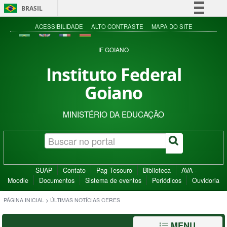
BRASIL
Simplifique!
ACESSIBILIDADE
ALTO CONTRASTE
MAPA DO SITE
Comunica BR
IF GOIANO
Participe
Instituto Federal
Acesso à informação
Goiano
Legislação
Canais
MINISTÉRIO DA EDUCAÇÃO
SUAP
Contato
Pag Tesouro
Biblioteca
AVA -
Moodle
Documentos
Sistema de eventos
Periódicos
Ouvidoria
PÁGINA INICIAL
>
ÚLTIMAS NOTÍCIAS CERES
MENU