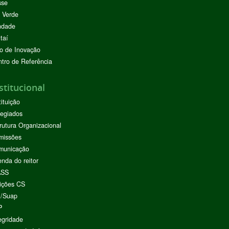
sse
 Verde
ndade
taí
o de Inovação
tro de Referência
stitucional
tituição
egiados
rutura Organizacional
missões
municação
nda do reitor
ASS
ições CS
I/Suap
P
egridade