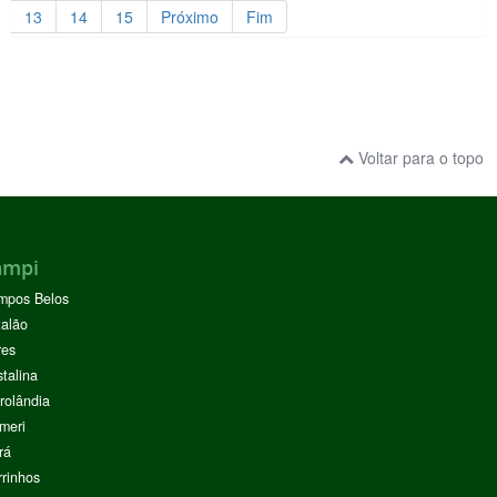
13
14
15
Próximo
Fim
Voltar para o topo
ampi
mpos Belos
alão
res
stalina
rolândia
meri
rá
rinhos