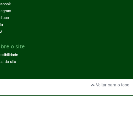
cebook
tagram
uTube
ckr
S
bre o site
ssibilidade
a do site
Voltar para o topo