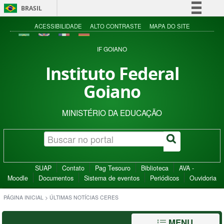
BRASIL
Simplifique!
ACESSIBILIDADE
ALTO CONTRASTE
MAPA DO SITE
Comunica BR
IF GOIANO
Participe
Instituto Federal
Acesso à informação
Goiano
Legislação
Canais
MINISTÉRIO DA EDUCAÇÃO
SUAP
Contato
Pag Tesouro
Biblioteca
AVA -
Moodle
Documentos
Sistema de eventos
Periódicos
Ouvidoria
PÁGINA INICIAL
>
ÚLTIMAS NOTÍCIAS CERES
MENU