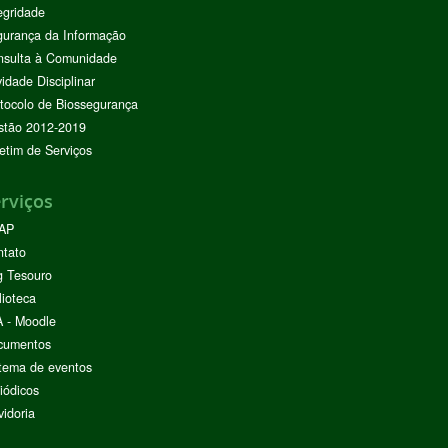
egridade
urança da Informação
nsulta à Comunidade
vidade Disciplinar
tocolo de Biossegurança
stão 2012-2019
etim de Serviços
rviços
AP
ntato
g Tesouro
lioteca
 - Moodle
cumentos
tema de eventos
iódicos
idoria