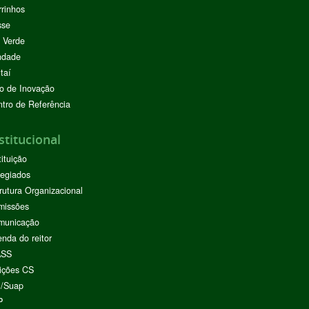
rinhos
sse
 Verde
ndade
taí
o de Inovação
tro de Referência
stitucional
tituição
egiados
rutura Organizacional
missões
municação
nda do reitor
ASS
ições CS
I/Suap
P