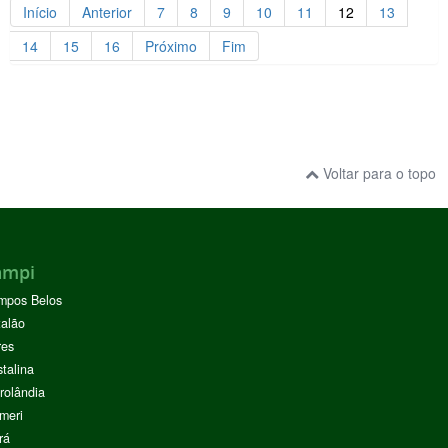
Início
Anterior
7
8
9
10
11
12
13
14
15
16
Próximo
Fim
Voltar para o topo
ampi
mpos Belos
alão
res
stalina
rolândia
meri
rá