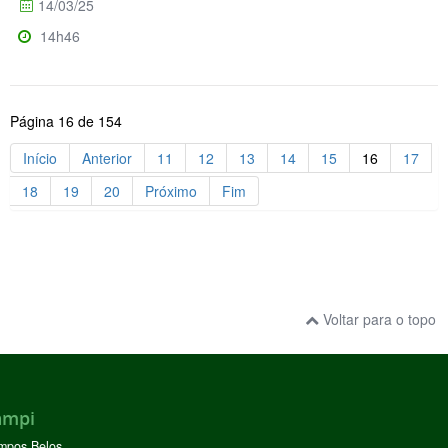
14/03/25
14h46
Página 16 de 154
Início
Anterior
11
12
13
14
15
16
17
18
19
20
Próximo
Fim
Voltar para o topo
ampi
mpos Belos