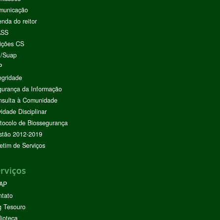
municação
nda do reitor
ASS
ições CS
I/Suap
P
egridade
urança da Informação
nsulta à Comunidade
vidade Disciplinar
tocolo de Biossegurança
stão 2012-2019
etim de Serviços
rviços
AP
ntato
g Tesouro
lioteca