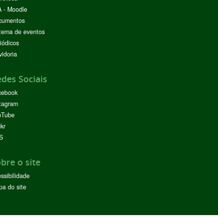
 - Moodle
cumentos
tema de eventos
iódicos
idoria
des Sociais
cebook
tagram
uTube
ckr
S
bre o site
ssibilidade
a do site