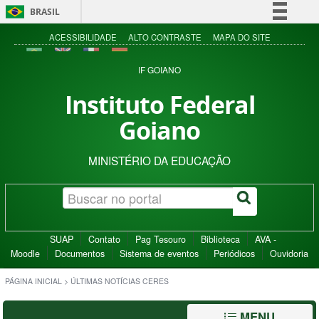
BRASIL
Simplifique!
ACESSIBILIDADE
ALTO CONTRASTE
MAPA DO SITE
Comunica BR
IF GOIANO
Participe
Instituto Federal
Acesso à informação
Goiano
Legislação
Canais
MINISTÉRIO DA EDUCAÇÃO
SUAP
Contato
Pag Tesouro
Biblioteca
AVA -
Moodle
Documentos
Sistema de eventos
Periódicos
Ouvidoria
PÁGINA INICIAL
>
ÚLTIMAS NOTÍCIAS CERES
MENU