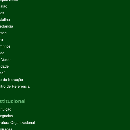
alão
res
stalina
rolândia
meri
rá
rinhos
sse
 Verde
ndade
taí
o de Inovação
tro de Referência
stitucional
tituição
egiados
rutura Organizacional
missões