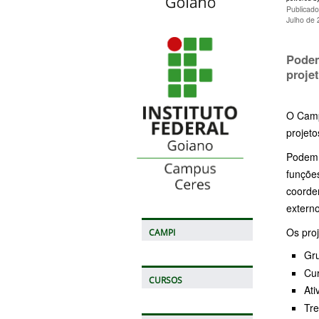
Publicad
Julho de
Podem
proje
O Camp
projeto
Podem 
funçõe
coorde
externo
Os proj
CAMPI
Gru
Cur
CURSOS
Ati
Tre