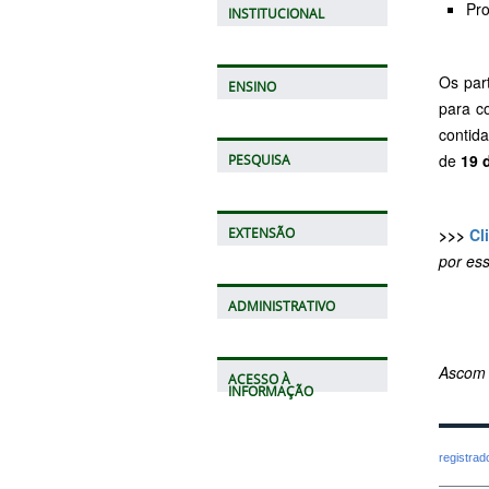
Pro
INSTITUCIONAL
Os part
ENSINO
para c
contid
de
19 
PESQUISA
>>>
Cl
EXTENSÃO
por es
ADMINISTRATIVO
Ascom
ACESSO À
INFORMAÇÃO
registra