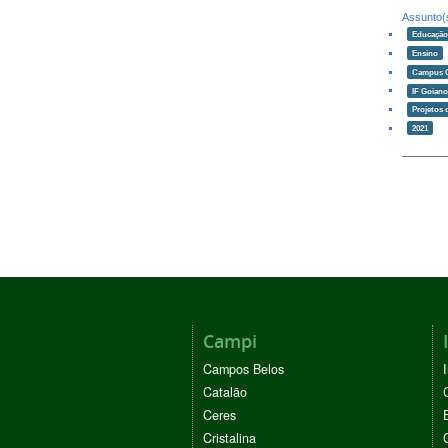
Assunto(
Educaçã
Ensino
Campus 
IF Goian
Projetos 
2021
Campi
Campos Belos
Catalão
Ceres
Cristalina