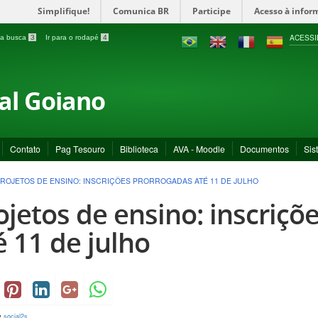
Simplifique!
Comunica BR
Participe
Acesso à infor
ACESSI
a a busca
3
Ir para o rodapé
4
ral Goiano
Contato
Pag Tesouro
Biblioteca
AVA - Moodle
Documentos
Sis
ROJETOS DE ENSINO: INSCRIÇÕES PRORROGADAS ATÉ 11 DE JULHO
ojetos de ensino: inscriçõ
é 11 de julho
y
social2s