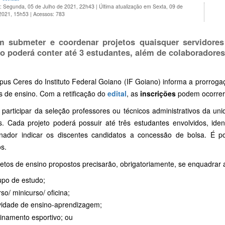
o: Segunda, 05 de Julho de 2021, 22h43
|
Última atualização em Sexta, 09 de
 2021, 15h53
|
Acessos: 783
 submeter e coordenar projetos quaisquer servidore
to poderá conter até 3 estudantes, além de colaboradores
us Ceres do Instituto Federal Goiano (IF Goiano) informa a prorroga
s de ensino. Com a retificação do
edital
, as
inscrições
podem ocorrer
participar da seleção professores ou técnicos administrativos da un
s. Cada projeto poderá possuir até três estudantes envolvidos, iden
nador indicar os discentes candidatos a concessão de bolsa. É pos
s.
etos de ensino propostos precisarão, obrigatoriamente, se enquadrar 
po de estudo;
so/ minicurso/ oficina;
vidade de ensino-aprendizagem;
inamento esportivo; ou