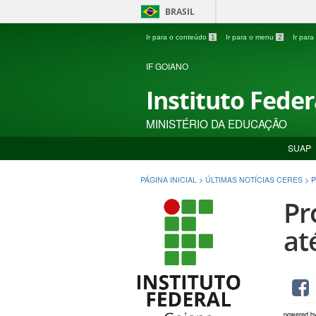
BRASIL
Ir para o conteúdo
1
Ir para o menu
2
Ir par
IF GOIANO
Instituto Fede
MINISTÉRIO DA EDUCAÇÃO
SUAP
PÁGINA INICIAL
>
ÚLTIMAS NOTÍCIAS CERES
>
P
Pr
at
powered b