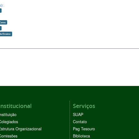
s):
o
Ceres
o
de Ensino
Institucional
Serviços
Instituição
SUAP
Colegiados
Contato
Estrutura Organizacional
Pag Tesouro
Comissões
Biblioteca