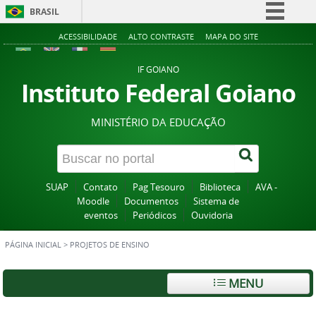
BRASIL
Simplifique!
ACESSIBILIDADE
ALTO CONTRASTE
MAPA DO SITE
Comunica BR
IF GOIANO
Participe
Instituto Federal Goiano
Acesso à informação
MINISTÉRIO DA EDUCAÇÃO
Legislação
Canais
SUAP
Contato
Pag Tesouro
Biblioteca
AVA -
Moodle
Documentos
Sistema de
eventos
Periódicos
Ouvidoria
PÁGINA INICIAL
>
PROJETOS DE ENSINO
MENU