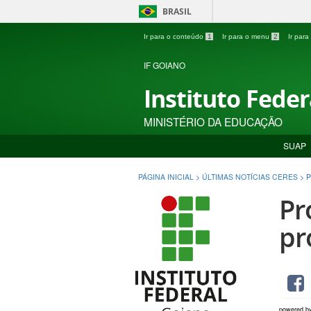
BRASIL
Ir para o conteúdo
1
Ir para o menu
2
Ir par
IF GOIANO
Instituto Fede
MINISTÉRIO DA EDUCAÇÃO
SUAP
PÁGINA INICIAL
>
ÚLTIMAS NOTÍCIAS CERES
>
P
Pr
pr
powered b