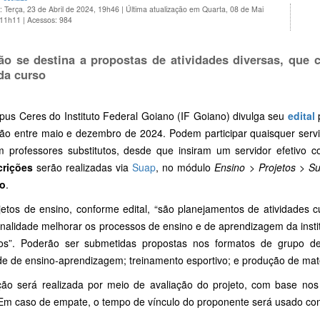
: Terça, 23 de Abril de 2024, 19h46
|
Última atualização em Quarta, 08 de Mai
 11h11
|
Acessos: 984
ão se destina a propostas de atividades diversas, que 
da curso
us Ceres do Instituto Federal Goiano (IF Goiano) divulga seu
edital
p
ão entre maio e dezembro de 2024. Podem participar quaisquer servid
 professores substitutos, desde que insiram um servidor efetivo c
crições
serão realizadas via
Suap
, no módulo
Ensino
>
Projetos
>
Su
io
.
jetos de ensino, conforme edital, “são planejamentos de atividades cu
inalidade melhorar os processos de ensino e de aprendizagem da insti
os”. Poderão ser submetidas propostas nos formatos de grupo de 
de de ensino-aprendizagem; treinamento esportivo; e produção de mater
ção será realizada por meio de avaliação do projeto, com base nos c
 Em caso de empate, o tempo de vínculo do proponente será usado como 