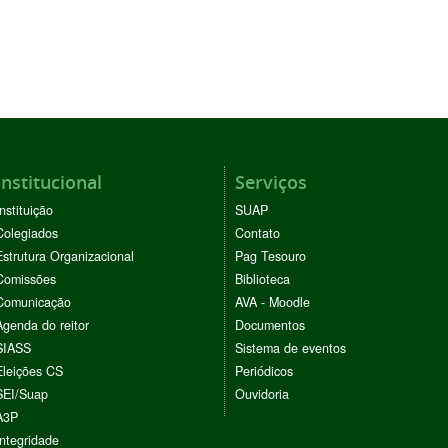
Institucional
Serviços
Instituição
SUAP
Colegiados
Contato
Estrutura Organizacional
Pag Tesouro
Comissões
Biblioteca
Comunicação
AVA - Moodle
Agenda do reitor
Documentos
SIASS
Sistema de eventos
Eleições CS
Periódicos
SEI/Suap
Ouvidoria
A3P
Integridade