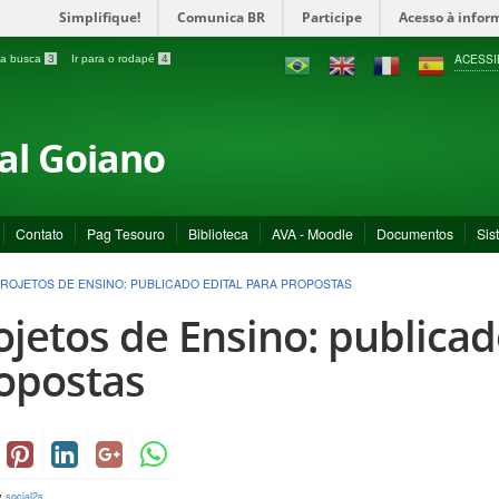
Simplifique!
Comunica BR
Participe
Acesso à infor
ACESSI
a a busca
3
Ir para o rodapé
4
ral Goiano
Contato
Pag Tesouro
Biblioteca
AVA - Moodle
Documentos
Sis
ROJETOS DE ENSINO: PUBLICADO EDITAL PARA PROPOSTAS
ojetos de Ensino: publicad
opostas
y
social2s