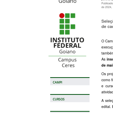
Publicado
de 2024,
Seleç
de ca
O Camp
execuç
também
As
ins
de ma
Os pro
como f
CAMPI
e curs
ativida
CURSOS
A sele
edital.