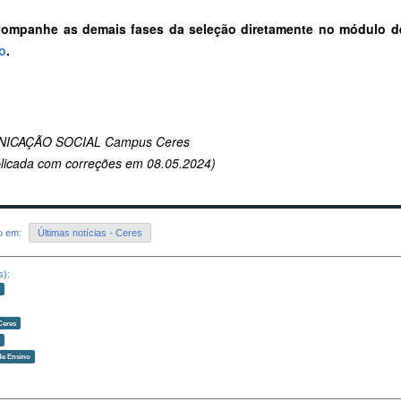
ompanhe as demais fases da seleção diretamente no módulo d
o
.
ICAÇÃO SOCIAL Campus Ceres
licada com correções em 08.05.2024)
do em:
Últimas notícias - Ceres
s):
o
Ceres
o
de Ensino