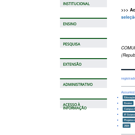
INSTITUCIONAL
>>> Ac
seleçã
ENSINO
PESQUISA
COMUN
(Repub
EXTENSÃO
registra
ADMINISTRATIVO
Assunto(
Educaçã
Ensino
ACESSO À
INFORMAÇÃO
Campus 
IF Goian
Projetos 
2024