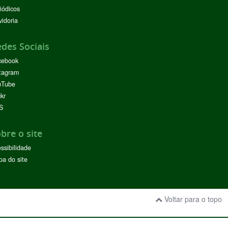
iódicos
idoria
des Sociais
cebook
tagram
uTube
ckr
S
bre o site
ssibilidade
a do site
Voltar para o topo