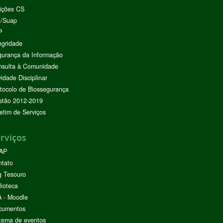
ições CS
I/Suap
P
egridade
urança da Informação
nsulta à Comunidade
vidade Disciplinar
tocolo de Biossegurança
stão 2012-2019
etim de Serviços
rviços
AP
ntato
g Tesouro
lioteca
 - Moodle
cumentos
tema de eventos