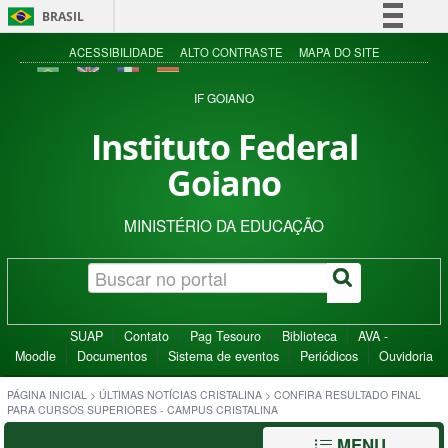
BRASIL
Simplifique!
ACESSIBILIDADE
ALTO CONTRASTE
MAPA DO SITE
Comunica BR
IF GOIANO
Participe
Instituto Federal
Acesso à informação
Goiano
Legislação
Canais
MINISTÉRIO DA EDUCAÇÃO
SUAP
Contato
Pag Tesouro
Biblioteca
AVA -
Moodle
Documentos
Sistema de eventos
Periódicos
Ouvidoria
PÁGINA INICIAL
>
ÚLTIMAS NOTÍCIAS CRISTALINA
>
CONFIRA RESULTADO FINAL
PARA CURSOS SUPERIORES - CAMPUS CRISTALINA
MENU