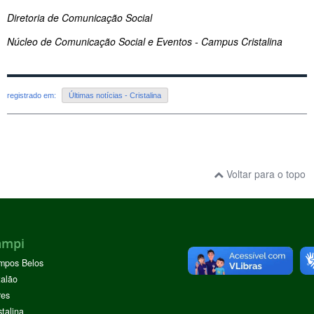
Diretoria de Comunicação Social
Núcleo de Comunicação Social e Eventos - Campus Cristalina
registrado em:
Últimas notícias - Cristalina
Voltar para o topo
ampi
mpos Belos
alão
res
stalina