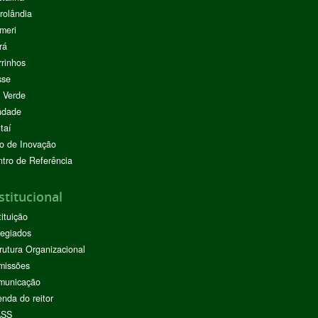
rolândia
meri
rá
rinhos
sse
 Verde
ndade
taí
o de Inovação
tro de Referência
stitucional
tituição
egiados
rutura Organizacional
missões
municação
nda do reitor
ASS