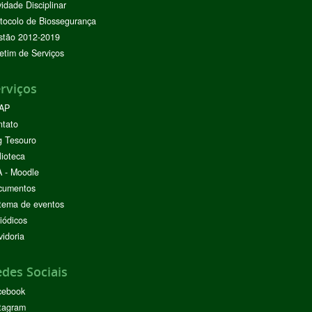
vidade Disciplinar
tocolo de Biossegurança
stão 2012-2019
etim de Serviços
rviços
AP
ntato
g Tesouro
lioteca
 - Moodle
cumentos
tema de eventos
iódicos
idoria
des Sociais
cebook
tagram