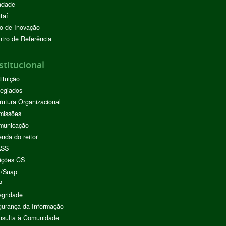
ndade
taí
o de Inovação
tro de Referência
stitucional
tituição
egiados
rutura Organizacional
missões
municação
nda do reitor
ASS
ições CS
I/Suap
P
egridade
urança da Informação
nsulta à Comunidade