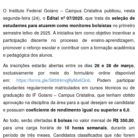
O Instituto Federal Goiano – Campus Cristalina publicou, nesta
segunda-feira (24), o
Edital nº 07/2025
, que trata da
seleção de
estudantes para atuarem como monitores bolsistas
no primeiro
semestre letivo de 2025. A iniciativa tem como objetivo incentivar a
participação discente no processo de ensino-aprendizagem,
promover o reforço escolar e contribuir com a formação acadêmica
e pedagógica dos alunos.
As inscrições estarão abertas entre os dias
26 e 28 de março
,
exclusivamente por meio do formulário online disponível
em:
https://forms.gle/S95tHmvjjKyMx6Qn6
. Podem participar
estudantes regularmente matriculados em cursos técnicos ou de
graduação do IF Goiano – Campus Cristalina, que tenham obtido
aprovação na disciplina da área para a qual desejam se candidatar
e possuam
coeficiente de rendimento igual ou superior a 6,0
.
Ao todo, serão ofertadas
8 bolsas
no valor mensal de
R$ 350,00
,
para uma carga horária de
10 horas semanais
, durante um
período de três meses. Candidatos classificados que não forem