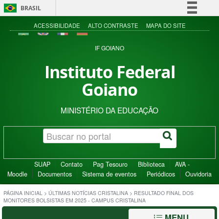
BRASIL
Simplifique!
ACESSIBILIDADE
ALTO CONTRASTE
MAPA DO SITE
Comunica BR
IF GOIANO
Participe
Instituto Federal
Acesso à informação
Goiano
Legislação
Canais
MINISTÉRIO DA EDUCAÇÃO
SUAP
Contato
Pag Tesouro
Biblioteca
AVA -
Moodle
Documentos
Sistema de eventos
Periódicos
Ouvidoria
PÁGINA INICIAL
>
ÚLTIMAS NOTÍCIAS CRISTALINA
>
RESULTADO FINAL DOS
MONITORES BOLSISTAS EM 2025 - CAMPUS CRISTALINA
MENU