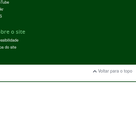
uTube
ckr
S
bre o site
ssibilidade
a do site
Voltar para o topo