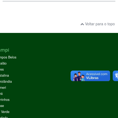
Voltar para o topo
ampi
mpos Belos
alão
res
stalina
rolândia
meri
rá
rinhos
sse
 Verde
ndade