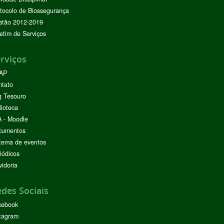
tocolo de Biossegurança
stão 2012-2019
etim de Serviços
rviços
AP
ntato
g Tesouro
lioteca
 - Moodle
cumentos
tema de eventos
iódicos
idoria
des Sociais
cebook
tagram