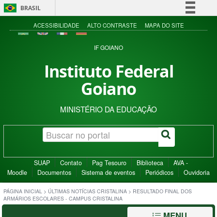
BRASIL
Simplifique!
ACESSIBILIDADE
ALTO CONTRASTE
MAPA DO SITE
Comunica BR
IF GOIANO
Participe
Instituto Federal
Acesso à informação
Goiano
Legislação
Canais
MINISTÉRIO DA EDUCAÇÃO
SUAP
Contato
Pag Tesouro
Biblioteca
AVA -
Moodle
Documentos
Sistema de eventos
Periódicos
Ouvidoria
PÁGINA INICIAL
>
ÚLTIMAS NOTÍCIAS CRISTALINA
>
RESULTADO FINAL DOS
ARMÁRIOS ESCOLARES - CAMPUS CRISTALINA
MENU