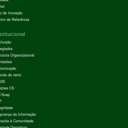
taí
o de Inovação
tro de Referência
stitucional
tituição
egiados
rutura Organizacional
missões
municação
nda do reitor
ASS
ições CS
I/Suap
P
egridade
urança da Informação
nsulta à Comunidade
vidade Disciplinar