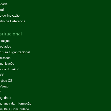
ndade
taí
o de Inovação
tro de Referência
stitucional
tituição
egiados
rutura Organizacional
missões
municação
nda do reitor
ASS
ições CS
I/Suap
P
egridade
urança da Informação
nsulta à Comunidade