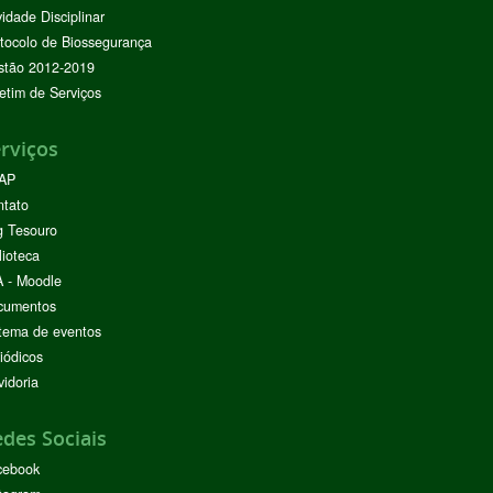
vidade Disciplinar
tocolo de Biossegurança
stão 2012-2019
etim de Serviços
rviços
AP
ntato
g Tesouro
lioteca
 - Moodle
cumentos
tema de eventos
iódicos
idoria
des Sociais
cebook