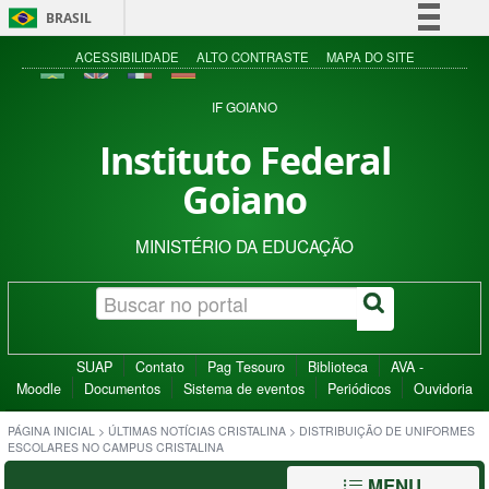
BRASIL
Simplifique!
ACESSIBILIDADE
ALTO CONTRASTE
MAPA DO SITE
Comunica BR
IF GOIANO
Participe
Instituto Federal
Acesso à informação
Goiano
Legislação
Canais
MINISTÉRIO DA EDUCAÇÃO
SUAP
Contato
Pag Tesouro
Biblioteca
AVA -
Moodle
Documentos
Sistema de eventos
Periódicos
Ouvidoria
PÁGINA INICIAL
>
ÚLTIMAS NOTÍCIAS CRISTALINA
>
DISTRIBUIÇÃO DE UNIFORMES
ESCOLARES NO CAMPUS CRISTALINA
MENU