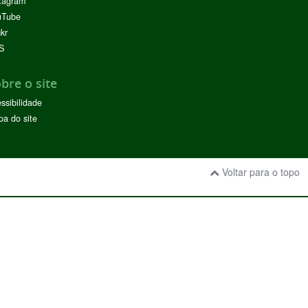
tagram
uTube
ckr
S
bre o site
ssibilidade
a do site
Voltar para o topo