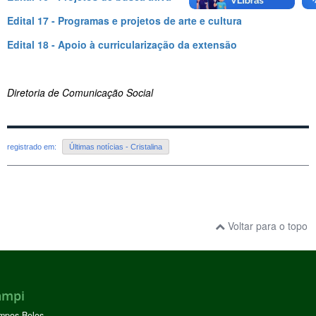
Edital 17 - Programas e projetos de arte e cultura
Edital 18 - Apoio à curricularização da extensão
Diretoria de Comunicação Social
registrado em:
Últimas notícias - Cristalina
Voltar para o topo
ampi
mpos Belos