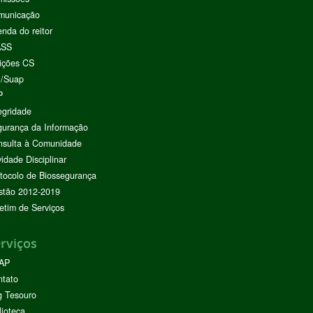
municação
nda do reitor
ASS
ições CS
I/Suap
P
egridade
urança da Informação
nsulta à Comunidade
vidade Disciplinar
tocolo de Biossegurança
stão 2012-2019
etim de Serviços
rviços
AP
ntato
g Tesouro
lioteca