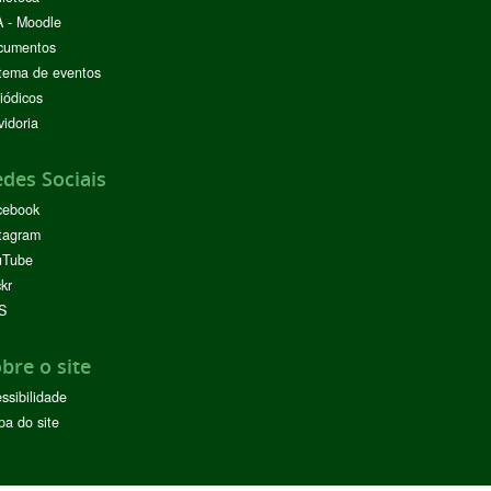
 - Moodle
cumentos
tema de eventos
iódicos
idoria
des Sociais
cebook
tagram
uTube
ckr
S
bre o site
ssibilidade
a do site