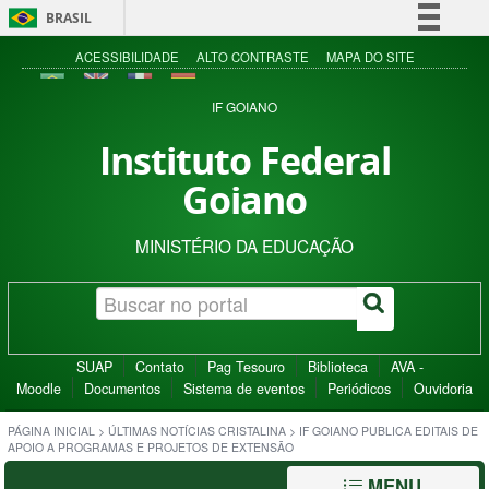
BRASIL
Simplifique!
ACESSIBILIDADE
ALTO CONTRASTE
MAPA DO SITE
Comunica BR
IF GOIANO
Participe
Instituto Federal
Acesso à informação
Goiano
Legislação
Canais
MINISTÉRIO DA EDUCAÇÃO
SUAP
Contato
Pag Tesouro
Biblioteca
AVA -
Moodle
Documentos
Sistema de eventos
Periódicos
Ouvidoria
PÁGINA INICIAL
>
ÚLTIMAS NOTÍCIAS CRISTALINA
>
IF GOIANO PUBLICA EDITAIS DE
APOIO A PROGRAMAS E PROJETOS DE EXTENSÃO
MENU