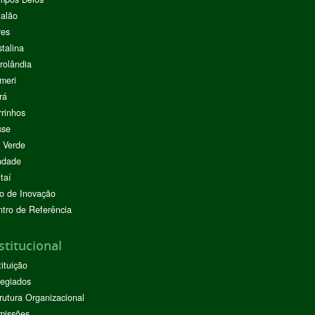
alão
res
stalina
rolândia
meri
rá
rinhos
sse
 Verde
ndade
taí
o de Inovação
tro de Referência
stitucional
tituição
egiados
rutura Organizacional
missões