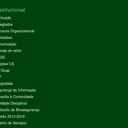
stitucional
tituição
egiados
rutura Organizacional
missões
municação
nda do reitor
ASS
ições CS
I/Suap
P
egridade
urança da Informação
nsulta à Comunidade
vidade Disciplinar
tocolo de Biossegurança
stão 2012-2019
etim de Serviços