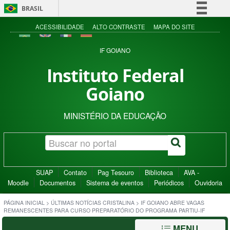
BRASIL
Simplifique!
ACESSIBILIDADE
ALTO CONTRASTE
MAPA DO SITE
Comunica BR
IF GOIANO
Participe
Instituto Federal
Acesso à informação
Goiano
Legislação
Canais
MINISTÉRIO DA EDUCAÇÃO
SUAP
Contato
Pag Tesouro
Biblioteca
AVA -
Moodle
Documentos
Sistema de eventos
Periódicos
Ouvidoria
PÁGINA INICIAL
>
ÚLTIMAS NOTÍCIAS CRISTALINA
>
IF GOIANO ABRE VAGAS
REMANESCENTES PARA CURSO PREPARATÓRIO DO PROGRAMA PARTIU-IF
MENU