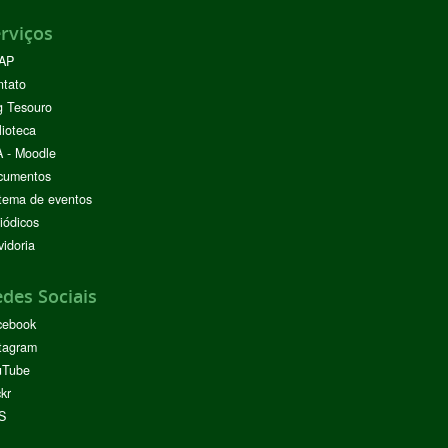
rviços
AP
ntato
g Tesouro
lioteca
 - Moodle
cumentos
tema de eventos
iódicos
idoria
des Sociais
cebook
tagram
uTube
ckr
S