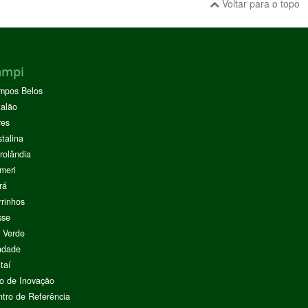
Voltar para o topo
ampi
mpos Belos
alão
res
stalina
rolândia
meri
rá
rinhos
sse
 Verde
ndade
taí
o de Inovação
tro de Referência