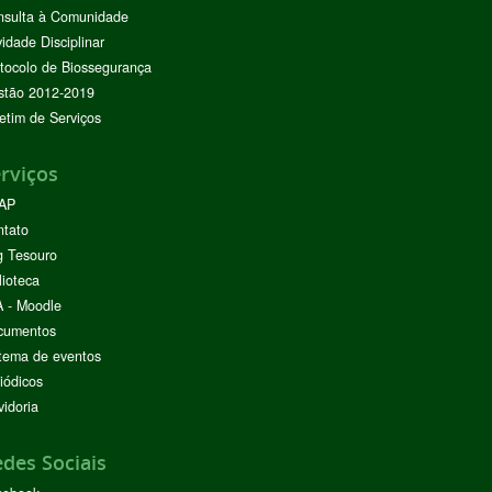
nsulta à Comunidade
vidade Disciplinar
tocolo de Biossegurança
stão 2012-2019
etim de Serviços
rviços
AP
ntato
g Tesouro
lioteca
 - Moodle
cumentos
tema de eventos
iódicos
idoria
des Sociais