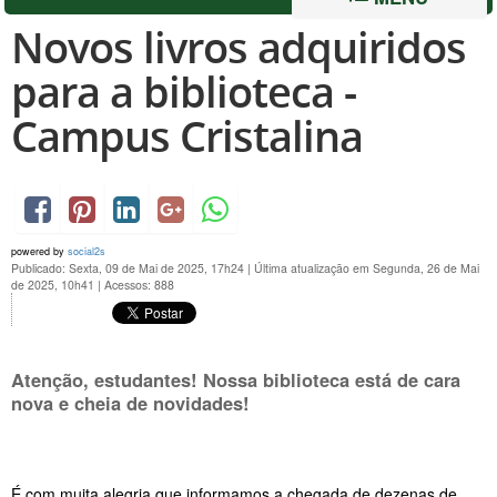
Novos livros adquiridos
para a biblioteca -
Campus Cristalina
powered by
social2s
Publicado: Sexta, 09 de Mai de 2025, 17h24
|
Última atualização em Segunda, 26 de Mai
de 2025, 10h41
|
Acessos: 888
Atenção, estudantes! Nossa biblioteca está de cara
nova e cheia de novidades!
É com muita alegria que informamos a chegada de dezenas de