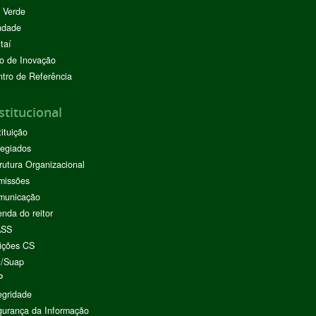
 Verde
ndade
taí
o de Inovação
tro de Referência
stitucional
tituição
egiados
rutura Organizacional
missões
municação
nda do reitor
ASS
ições CS
I/Suap
P
egridade
urança da Informação