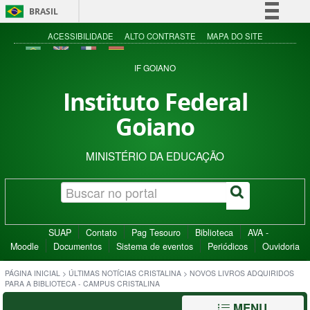
BRASIL
Simplifique!
ACESSIBILIDADE
ALTO CONTRASTE
MAPA DO SITE
Comunica BR
IF GOIANO
Participe
Instituto Federal
Acesso à informação
Goiano
Legislação
Canais
MINISTÉRIO DA EDUCAÇÃO
SUAP
Contato
Pag Tesouro
Biblioteca
AVA -
Moodle
Documentos
Sistema de eventos
Periódicos
Ouvidoria
PÁGINA INICIAL
>
ÚLTIMAS NOTÍCIAS CRISTALINA
>
NOVOS LIVROS ADQUIRIDOS
PARA A BIBLIOTECA - CAMPUS CRISTALINA
MENU