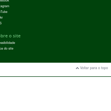
cebook
tagram
uTube
ckr
S
bre o site
ssibilidade
a do site
Voltar para o topo