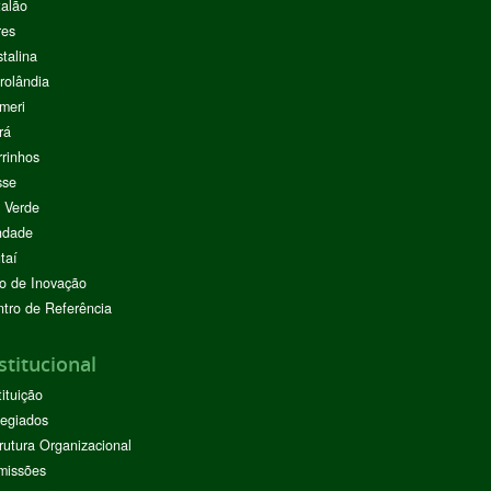
alão
res
stalina
rolândia
meri
rá
rinhos
sse
 Verde
ndade
taí
o de Inovação
tro de Referência
stitucional
tituição
egiados
rutura Organizacional
missões