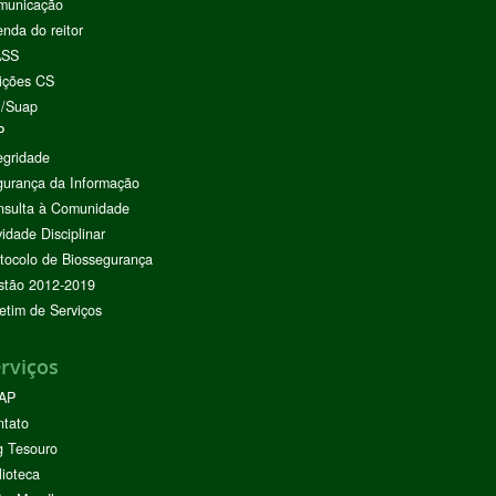
municação
nda do reitor
ASS
ições CS
I/Suap
P
egridade
urança da Informação
nsulta à Comunidade
vidade Disciplinar
tocolo de Biossegurança
stão 2012-2019
etim de Serviços
rviços
AP
ntato
g Tesouro
lioteca