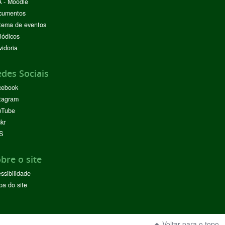
 - Moodle
cumentos
tema de eventos
iódicos
idoria
des Sociais
cebook
tagram
uTube
ckr
S
bre o site
ssibilidade
a do site
Voltar para o topo