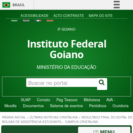
BRASIL
Simplifique!
ACESSIBILIDADE
ALTO CONTRASTE
MAPA DO SITE
Comunica BR
IF GOIANO
Participe
Instituto Federal
Acesso à informação
Goiano
Legislação
Canais
MINISTÉRIO DA EDUCAÇÃO
SUAP
Contato
Pag Tesouro
Biblioteca
AVA -
Moodle
Documentos
Sistema de eventos
Periódicos
Ouvidoria
PÁGINA INICIAL
>
ÚLTIMAS NOTÍCIAS CRISTALINA
>
RESULTADO FINAL DO EDITAL DE
BOLSAS DE ASSISTÊNCIA ESTUDANTIL - CAMPUS CRISTALINA
MENU