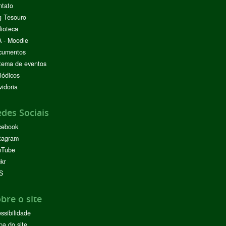
ntato
g Tesouro
lioteca
 - Moodle
cumentos
tema de eventos
iódicos
idoria
des Sociais
cebook
tagram
uTube
ckr
S
bre o site
ssibilidade
a do site