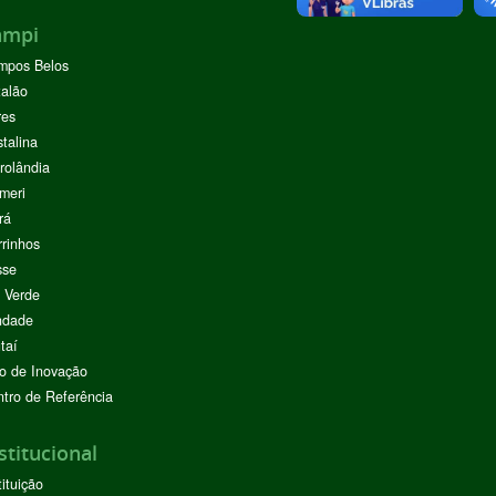
ampi
mpos Belos
alão
res
stalina
rolândia
meri
rá
rinhos
sse
 Verde
ndade
taí
o de Inovação
tro de Referência
stitucional
tituição