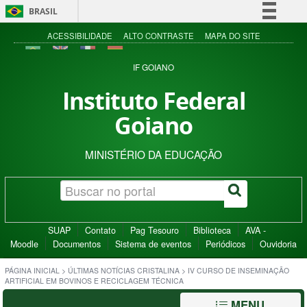
BRASIL
Simplifique!
ACESSIBILIDADE
ALTO CONTRASTE
MAPA DO SITE
Comunica BR
IF GOIANO
Participe
Instituto Federal
Acesso à informação
Goiano
Legislação
Canais
MINISTÉRIO DA EDUCAÇÃO
SUAP
Contato
Pag Tesouro
Biblioteca
AVA -
Moodle
Documentos
Sistema de eventos
Periódicos
Ouvidoria
PÁGINA INICIAL
>
ÚLTIMAS NOTÍCIAS CRISTALINA
>
IV CURSO DE INSEMINAÇÃO
ARTIFICIAL EM BOVINOS E RECICLAGEM TÉCNICA
MENU