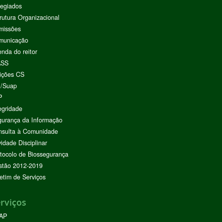
egiados
rutura Organizacional
missões
municação
nda do reitor
ASS
ições CS
I/Suap
P
egridade
urança da Informação
nsulta à Comunidade
vidade Disciplinar
tocolo de Biossegurança
stão 2012-2019
etim de Serviços
rviços
AP