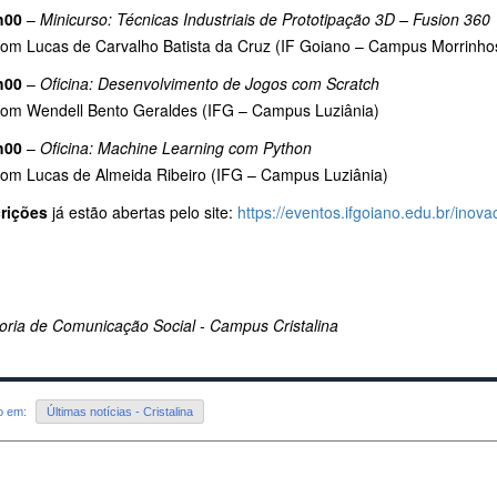
h00
–
Minicurso: Técnicas Industriais de Prototipação 3D – Fusion 360
m Lucas de Carvalho Batista da Cruz (IF Goiano – Campus Morrinho
h00
–
Oficina: Desenvolvimento de Jogos com Scratch
m Wendell Bento Geraldes (IFG – Campus Luziânia)
h00
–
Oficina: Machine Learning com Python
m Lucas de Almeida Ribeiro (IFG – Campus Luziânia)
crições
já estão abertas pelo site:
https://eventos.ifgoiano.edu.br/ino
oria de Comunicação Social - Campus Cristalina
do em:
Últimas notícias - Cristalina