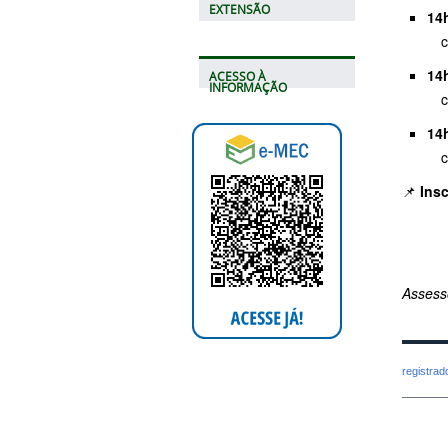
EXTENSÃO
14
co
14
ACESSO À
INFORMAÇÃO
co
14
co
📌
Ins
Assess
registra