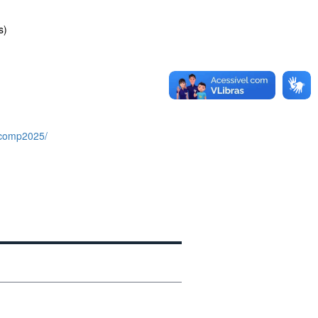
s)
vacomp2025/