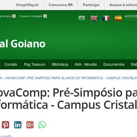
Simplifique!
Comunica BR
Participe
Acesso à infor
ACESSI
a a busca
3
Ir para o rodapé
4
ral Goiano
Contato
Pag Tesouro
Biblioteca
AVA - Moodle
Documentos
Sis
A
>
INOVACOMP: PRÉ-SIMPÓSIO PARA ALUNOS DE INFORMÁTICA - CAMPUS CRISTALI
ovaComp: Pré-Simpósio pa
formática - Campus Crista
y
social2s