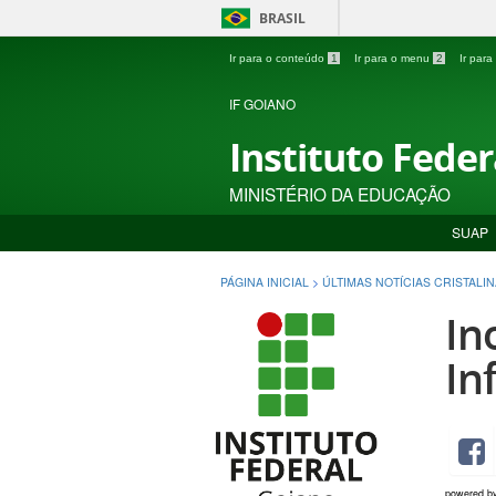
BRASIL
Ir para o conteúdo
1
Ir para o menu
2
Ir par
IF GOIANO
Instituto Fede
MINISTÉRIO DA EDUCAÇÃO
SUAP
PÁGINA INICIAL
>
ÚLTIMAS NOTÍCIAS CRISTALIN
In
In
powered b