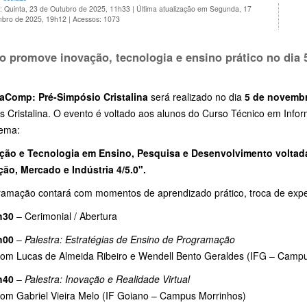
: Quinta, 23 de Outubro de 2025, 11h33
|
Última atualização em Segunda, 17
bro de 2025, 19h12
|
Acessos: 1073
o promove inovação, tecnologia e ensino prático no dia
aComp: Pré-Simpósio Cristalina
será realizado no dia
5 de novemb
 Cristalina. O evento é voltado aos alunos do Curso Técnico em Infor
ema:
ção e Tecnologia em Ensino, Pesquisa e Desenvolvimento volta
ão, Mercado e Indústria 4/5.0".
ramação contará com momentos de aprendizado prático, troca de exper
h30
– Cerimonial / Abertura
h00
–
Palestra: Estratégias de Ensino de Programação
m Lucas de Almeida Ribeiro e Wendell Bento Geraldes (IFG – Campu
h40
–
Palestra: Inovação e Realidade Virtual
m Gabriel Vieira Melo (IF Goiano – Campus Morrinhos)