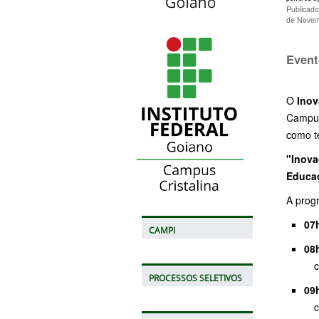
Publicado
de Novem
Event
O
Inov
Campus
como t
"Inova
Educaç
A prog
07
CAMPI
08
co
PROCESSOS SELETIVOS
09
co