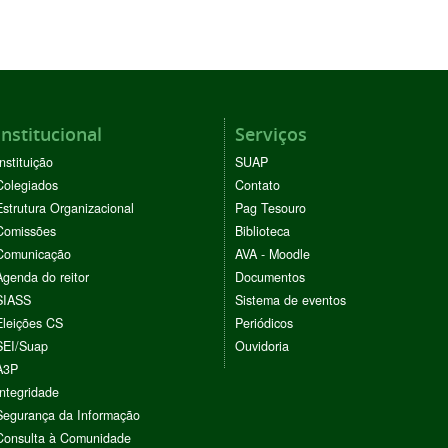
Institucional
Serviços
Instituição
SUAP
Colegiados
Contato
Estrutura Organizacional
Pag Tesouro
Comissões
Biblioteca
Comunicação
AVA - Moodle
Agenda do reitor
Documentos
SIASS
Sistema de eventos
Eleições CS
Periódicos
SEI/Suap
Ouvidoria
A3P
Integridade
Segurança da Informação
Consulta à Comunidade