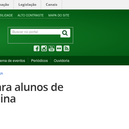
mação
Legislação
Canais
BILIDADE
ALTO CONTRASTE
MAPA DO SITE
tema de eventos
Periódicos
Ouvidoria
NA
ra alunos de
lina