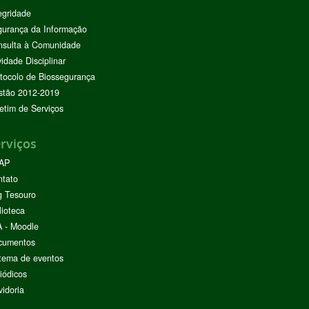
egridade
urança da Informação
nsulta à Comunidade
vidade Disciplinar
tocolo de Biossegurança
stão 2012-2019
etim de Serviços
rviços
AP
ntato
g Tesouro
lioteca
 - Moodle
cumentos
tema de eventos
iódicos
idoria