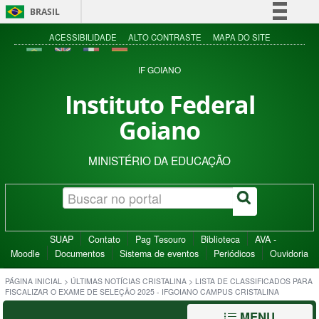
BRASIL
Simplifique!
ACESSIBILIDADE
ALTO CONTRASTE
MAPA DO SITE
Comunica BR
IF GOIANO
Participe
Instituto Federal
Acesso à informação
Goiano
Legislação
Canais
MINISTÉRIO DA EDUCAÇÃO
SUAP
Contato
Pag Tesouro
Biblioteca
AVA -
Moodle
Documentos
Sistema de eventos
Periódicos
Ouvidoria
PÁGINA INICIAL
>
ÚLTIMAS NOTÍCIAS CRISTALINA
>
LISTA DE CLASSIFICADOS PARA
FISCALIZAR O EXAME DE SELEÇÃO 2025 - IFGOIANO CAMPUS CRISTALINA
MENU