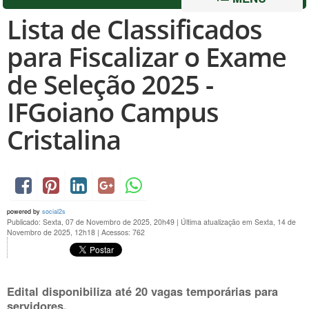
Lista de Classificados
para Fiscalizar o Exame
de Seleção 2025 -
IFGoiano Campus
Cristalina
powered by
social2s
Publicado: Sexta, 07 de Novembro de 2025, 20h49
|
Última atualização em Sexta, 14 de
Novembro de 2025, 12h18
|
Acessos: 762
Edital disponibiliza até 20 vagas temporárias para
servidores.