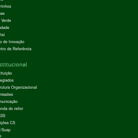
rinhos
sse
 Verde
ndade
taí
o de Inovação
tro de Referência
stitucional
tituição
egiados
rutura Organizacional
missões
municação
nda do reitor
ASS
ições CS
I/Suap
P