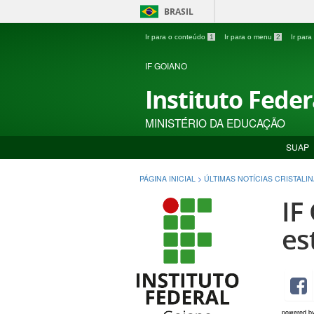
BRASIL
Ir para o conteúdo
1
Ir para o menu
2
Ir par
IF GOIANO
Instituto Fede
MINISTÉRIO DA EDUCAÇÃO
SUAP
PÁGINA INICIAL
>
ÚLTIMAS NOTÍCIAS CRISTALIN
IF
es
powered b