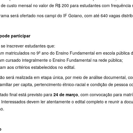
a de custo mensal no valor de R$ 200 para estudantes com frequênci
rama será ofertado nos campi do IF Goiano, com até 640 vagas distrib
ode participar
se inscrever estudantes que:
am matriculados no 9º ano do Ensino Fundamental em escola pública de
am cursado integralmente o Ensino Fundamental na rede pública;
am aos critérios estabelecidos no edital.
ão será realizada em etapa única, por meio de análise documental, com
amiliar per capita, pertencimento étnico-racial e condição de pessoa c
tado final está previsto para
24 de março
, com convocação para matríc
. Interessados devem ler atentamente o edital completo e reunir a doc
ão.
o