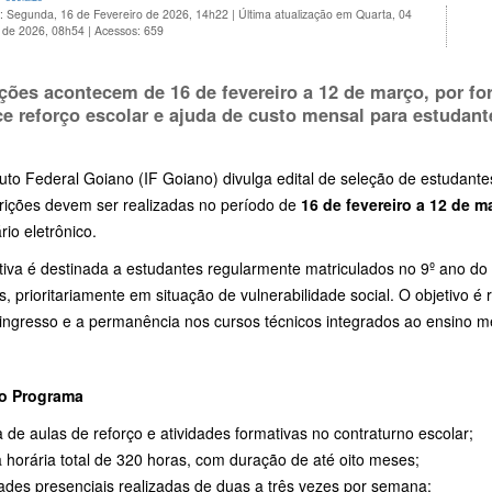
o: Segunda, 16 de Fevereiro de 2026, 14h22
|
Última atualização em Quarta, 04
 de 2026, 08h54
|
Acessos: 659
ições acontecem de
16 de fevereiro a 12 de março
, por f
ce reforço escolar e ajuda de custo mensal para estudant
tuto Federal Goiano (IF Goiano) divulga edital de seleção de estudante
crições devem ser realizadas no período de
16 de fevereiro a 12 de m
rio eletrônico.
iativa é destinada a estudantes regularmente matriculados no 9º ano 
s, prioritariamente em situação de vulnerabilidade social. O objetivo é
 ingresso e a permanência nos cursos técnicos integrados ao ensino mé
 o Programa
a de aulas de reforço e atividades formativas no contraturno escolar;
 horária total de 320 horas, com duração de até oito meses;
dades presenciais realizadas de duas a três vezes por semana;