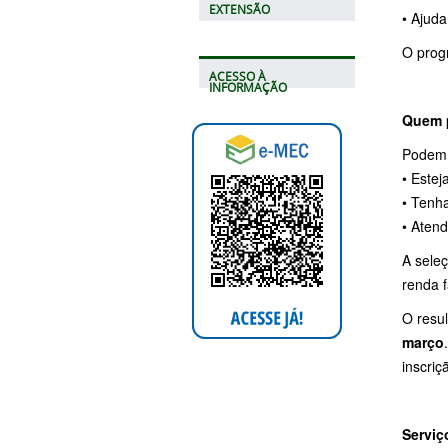
EXTENSÃO
• Ajud
O prog
ACESSO À
INFORMAÇÃO
Quem p
Podem 
• Estej
• Tenh
• Atend
A seleç
renda f
O resul
março
inscriç
Serviç