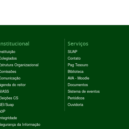
Institucional
Serviços
Instituição
SUAP
Colegiados
Contato
Estrutura Organizacional
Pag Tesouro
Comissões
Biblioteca
Comunicação
AVA - Moodle
Agenda do reitor
Documentos
SIASS
Sistema de eventos
Eleições CS
Periódicos
SEI/Suap
Ouvidoria
A3P
Integridade
Segurança da Informação