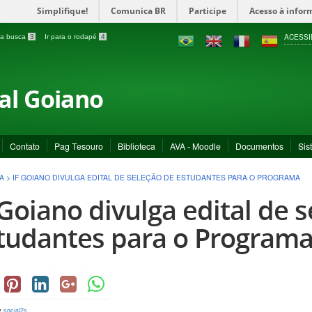
Simplifique!
Comunica BR
Participe
Acesso à infor
ACESSI
a a busca
3
Ir para o rodapé
4
ral Goiano
Contato
Pag Tesouro
Biblioteca
AVA - Moodle
Documentos
Sis
A
>
IF GOIANO DIVULGA EDITAL DE SELEÇÃO DE ESTUDANTES PARA O PROGRAMA
 Goiano divulga edital de 
tudantes para o Program
y
social2s