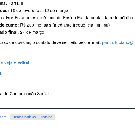
ama:
Partiu IF
ções:
16 de fevereiro a 12 de março
o-alvo:
Estudantes do 9º ano do Ensino Fundamental da rede pública
de custo:
R$ 200 mensais (mediante frequência mínima)
ado final:
24 de março
aso de dúvidas, o contato deve ser feito pelo e-mail:
partiu.ifgoiano@
e veja o edital
s
ria de Comunicação Social
do em:
Últimas notícias - Cristalina