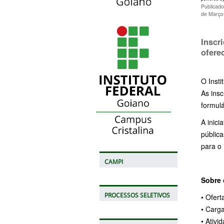
Publicad
de Março
Inscr
ofere
O Insti
As ins
formulá
A inic
pública
para o
CAMPI
Sobre
PROCESSOS SELETIVOS
• Ofert
• Carga
• Ativi