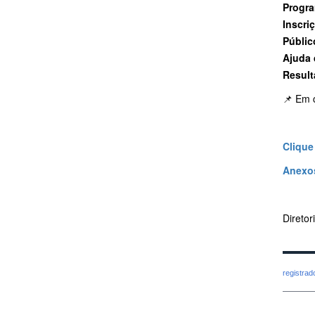
Progr
Inscri
Públic
Ajuda 
Result
📌 Em c
Clique 
Anexo
Direto
registra