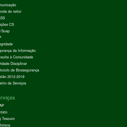
municação
nda do reitor
ASS
ições CS
I/Suap
P
egridade
urança da Informação
nsulta à Comunidade
vidade Disciplinar
tocolo de Biossegurança
stão 2012-2019
etim de Serviços
rviços
AP
ntato
g Tesouro
lioteca