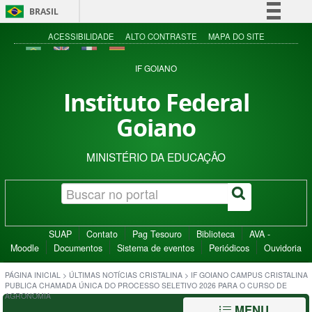
BRASIL
Simplifique!
ACESSIBILIDADE
ALTO CONTRASTE
MAPA DO SITE
Comunica BR
IF GOIANO
Participe
Instituto Federal
Acesso à informação
Goiano
Legislação
Canais
MINISTÉRIO DA EDUCAÇÃO
SUAP
Contato
Pag Tesouro
Biblioteca
AVA -
Moodle
Documentos
Sistema de eventos
Periódicos
Ouvidoria
PÁGINA INICIAL
>
ÚLTIMAS NOTÍCIAS CRISTALINA
>
IF GOIANO CAMPUS CRISTALINA
PUBLICA CHAMADA ÚNICA DO PROCESSO SELETIVO 2026 PARA O CURSO DE
AGRONOMIA
MENU