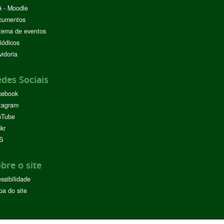
 - Moodle
cumentos
tema de eventos
iódicos
idoria
des Sociais
cebook
tagram
uTube
ckr
S
bre o site
ssibilidade
a do site