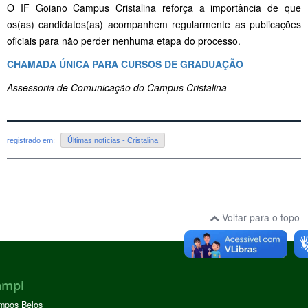
O IF Goiano Campus Cristalina reforça a importância de que
os(as) candidatos(as) acompanhem regularmente as publicações
oficiais para não perder nenhuma etapa do processo.
CHAMADA ÚNICA PARA CURSOS DE GRADUAÇÃO
Assessoria de Comunicação do Campus Cristalina
registrado em:
Últimas notícias - Cristalina
Voltar para o topo
ampi
mpos Belos