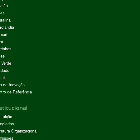
alão
res
stalina
rolândia
meri
rá
rinhos
sse
 Verde
ndade
taí
o de Inovação
tro de Referência
stitucional
tituição
egiados
rutura Organizacional
missões