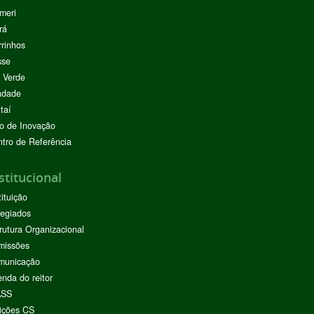
meri
rá
rinhos
sse
 Verde
ndade
taí
o de Inovação
tro de Referência
stitucional
tituição
egiados
rutura Organizacional
missões
municação
nda do reitor
ASS
ições CS