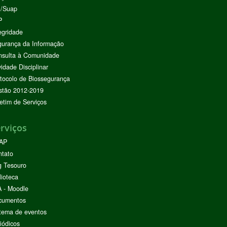
I/Suap
P
egridade
urança da Informação
nsulta à Comunidade
vidade Disciplinar
tocolo de Biossegurança
stão 2012-2019
etim de Serviços
rviços
AP
ntato
g Tesouro
lioteca
 - Moodle
cumentos
tema de eventos
iódicos