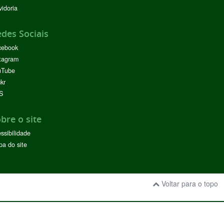
idoria
des Sociais
cebook
tagram
uTube
ckr
S
bre o site
ssibilidade
a do site
Voltar para o topo