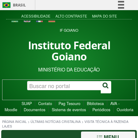
BRASIL
Simplifique!
ACESSIBILIDADE
ALTO CONTRASTE
MAPA DO SITE
Comunica BR
IF GOIANO
Participe
Instituto Federal
Acesso à informação
Goiano
Legislação
Canais
MINISTÉRIO DA EDUCAÇÃO
SUAP
Contato
Pag Tesouro
Biblioteca
AVA -
Moodle
Documentos
Sistema de eventos
Periódicos
Ouvidoria
PÁGINA INICIAL
>
ÚLTIMAS NOTÍCIAS CRISTALINA
>
VISITA TÉCNICA À FAZENDA
LAJES
MENU