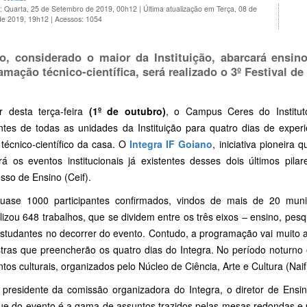
o: Quarta, 25 de Setembro de 2019, 00h12
|
Última atualização em Terça, 08 de
de 2019, 19h12
|
Acessos: 1054
o, considerado o maior da Instituição, abarcará ensin
amação técnico-científica, será realizado o 3º Festival d
ir desta terça-feira
(1º de outubro)
, o Campus Ceres do Institut
ntes de todas as unidades da Instituição para quatro dias de exper
técnico-científico da casa. O
Integra IF Goiano
, iniciativa pioneira 
rá os eventos institucionais já existentes desses dois últimos pil
sso de Ensino (Ceif).
ase 1000 participantes confirmados, vindos de mais de 20 municí
lizou 648 trabalhos, que se dividem entre os três eixos – ensino, pe
estudantes no decorrer do evento. Contudo, a programação vai muito 
stras que preencherão os quatro dias do Integra. No período noturno 
tos culturais, organizados pelo Núcleo de Ciência, Arte e Cultura (Na
 presidente da comissão organizadora do Integra, o diretor de Ensin
ue do evento é a gama de assuntos trazidos pelas mesas redondas e p