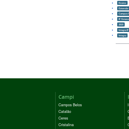
Ensino
Extensão
Campus 
IF Goian
2019
Integra I
Integra
Campi
Campos Belos
Catalão
Ceres
Cristalina