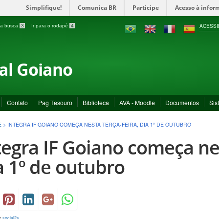
Simplifique!
Comunica BR
Participe
Acesso à infor
ACESSI
a a busca
3
Ir para o rodapé
4
ral Goiano
Contato
Pag Tesouro
Biblioteca
AVA - Moodle
Documentos
Sis
E
>
INTEGRA IF GOIANO COMEÇA NESTA TERÇA-FEIRA, DIA 1º DE OUTUBRO
tegra IF Goiano começa nes
a 1º de outubro
y
social2s