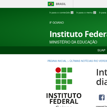
BRASIL
Ir para o conteúdo
1
Ir para o menu
2
Ir par
IF GOIANO
Instituto Fede
MINISTÉRIO DA EDUCAÇÃO
SUAP
PÁGINA INICIAL
>
ÚLTIMAS NOTÍCIAS RIO VERD
In
di
powered b