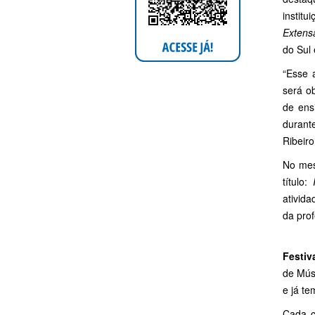
institu
Extens
do Sul 
“Esse 
será o
de ens
durant
Ribeiro
No mes
título:
ativid
da prof
Festiv
de Mús
e já t
Cada c