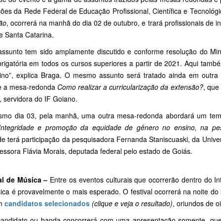
ições da Rede Federal de Educação Profissional, Científica e Tecnológi
ão
, ocorrerá na manhã do dia 02 de outubro, e trará profissionais de i
e Santa Catarina.
assunto tem sido amplamente discutido e conforme resolução do Minis
brigatória em todos os cursos superiores a partir de 2021. Aqui tamb
ino”, explica Braga. O mesmo assunto será tratado ainda em outra 
e a mesa-redonda
Como realizar a curricularização da extensão?
, que
, servidora do IF Goiano.
mo dia 03, pela manhã, uma outra mesa-redonda abordará um tema
Integridade e promoção da equidade de gênero no ensino, na pe
ade terá participação da pesquisadora Fernanda Staniscuaski, da Unive
essora Flávia Morais, deputada federal pelo estado de Goiás.
al de Música –
Entre os eventos culturais que ocorrerão dentro do In
ica é provavelmente o mais esperado. O festival ocorrerá na noite do
em
candidatos selecionados
(clique e veja o resultado)
, oriundos de o
andidato ou banda concorrerá com uma apresentação somente, que