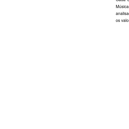
Música
analis
os val