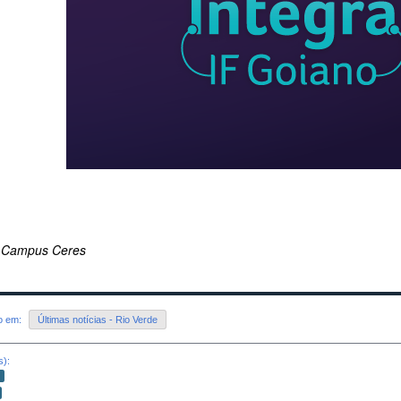
 Campus Ceres
do em:
Últimas notícias - Rio Verde
s):
o