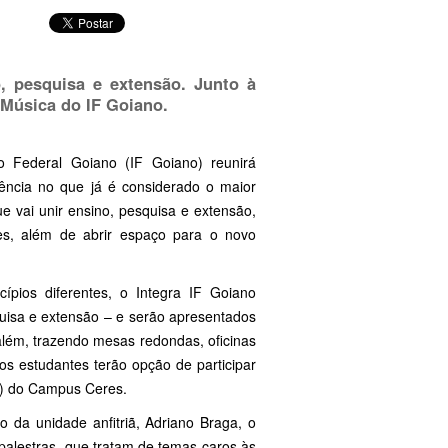
o, pesquisa e extensão. Junto à
e Música do IF Goiano.
o Federal Goiano (IF Goiano) reunirá
iência no que já é considerado o maior
que vai unir ensino, pesquisa e extensão,
ares, além de abrir espaço para o novo
pios diferentes, o Integra IF Goiano
squisa e extensão – e serão apresentados
além, trazendo mesas redondas, oficinas
os estudantes terão opção de participar
if) do Campus Ceres.
o da unidade anfitriã, Adriano Braga, o
alestras, que tratam de temas caros às