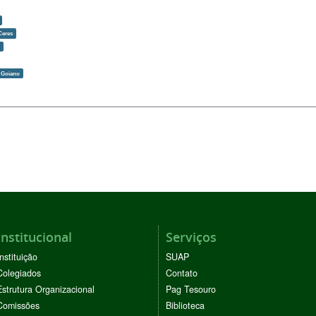
Ceres
o
F Goiano
Institucional
Serviços
Instituição
SUAP
Colegiados
Contato
Estrutura Organizacional
Pag Tesouro
Comissões
Biblioteca