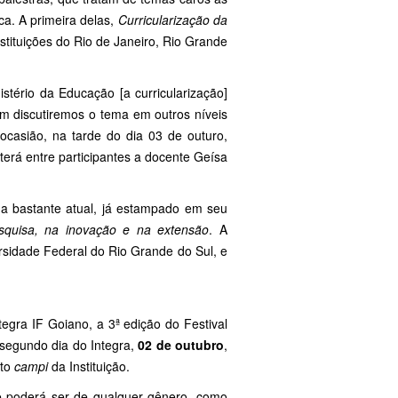
ca. A primeira delas,
Curricularização da
nstituições do Rio de Janeiro, Rio Grande
tério da Educação [a curricularização]
ém discutiremos o tema em outros níveis
ocasião, na tarde do dia 03 de outuro,
 terá entre participantes a docente Geísa
 bastante atual, já estampado em seu
squisa, na inovação e na extensão
. A
rsidade Federal do Rio Grande do Sul, e
tegra IF Goiano, a 3ª edição do Festival
 segundo dia do Integra,
02 de outubro
,
ito
campi
da Instituição.
 poderá ser de qualquer gênero, como