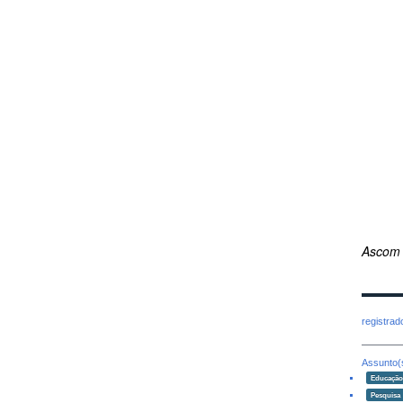
Ascom
registra
Assunto(
Educaçã
Pesquisa