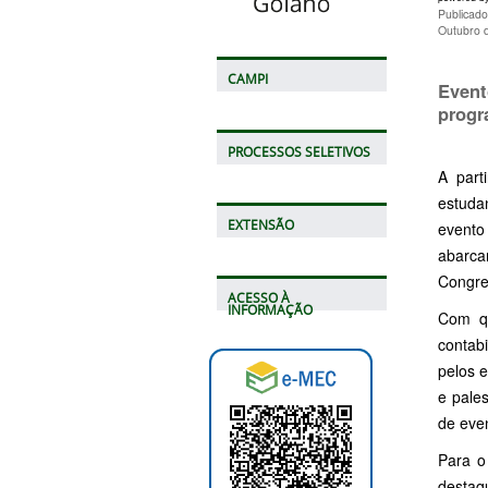
Publicad
Outubro 
CAMPI
Event
progr
PROCESSOS SELETIVOS
A part
estuda
EXTENSÃO
evento 
abarca
Congre
ACESSO À
INFORMAÇÃO
Com qu
contabi
pelos 
e pale
de even
Para o
destaq