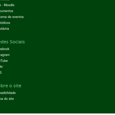
 - Moodle
cumentos
tema de eventos
iódicos
idoria
des Sociais
cebook
tagram
uTube
ckr
S
bre o site
ssibilidade
a do site