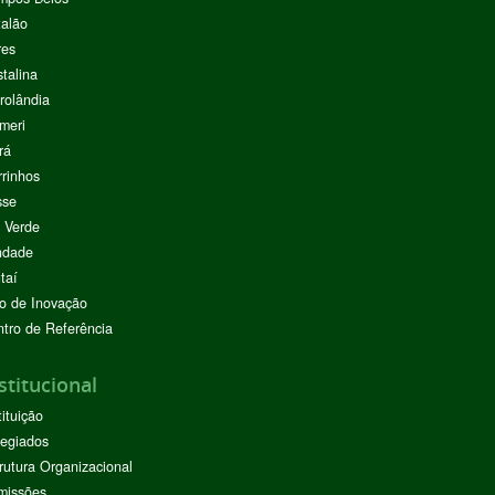
alão
res
stalina
rolândia
meri
rá
rinhos
sse
 Verde
ndade
taí
o de Inovação
tro de Referência
stitucional
tituição
egiados
rutura Organizacional
missões