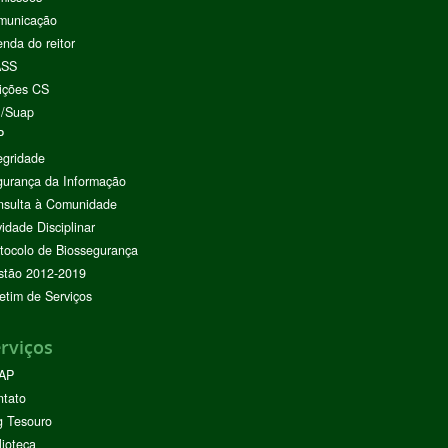
municação
nda do reitor
ASS
ições CS
I/Suap
P
egridade
urança da Informação
nsulta à Comunidade
vidade Disciplinar
tocolo de Biossegurança
stão 2012-2019
etim de Serviços
rviços
AP
ntato
g Tesouro
lioteca