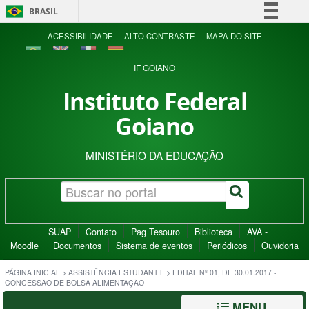
BRASIL
Simplifique!
ACESSIBILIDADE
ALTO CONTRASTE
MAPA DO SITE
Comunica BR
IF GOIANO
Participe
Instituto Federal
Acesso à informação
Goiano
Legislação
Canais
MINISTÉRIO DA EDUCAÇÃO
SUAP
Contato
Pag Tesouro
Biblioteca
AVA -
Moodle
Documentos
Sistema de eventos
Periódicos
Ouvidoria
PÁGINA INICIAL
>
ASSISTÊNCIA ESTUDANTIL
>
EDITAL Nº 01, DE 30.01.2017 -
CONCESSÃO DE BOLSA ALIMENTAÇÃO
MENU