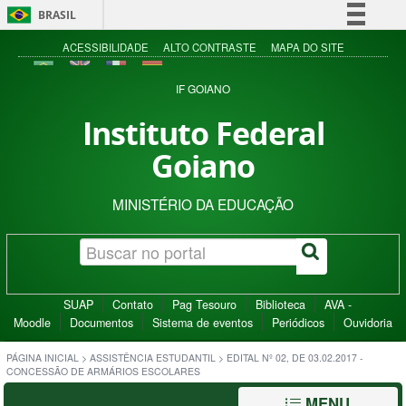
BRASIL
Simplifique!
ACESSIBILIDADE
ALTO CONTRASTE
MAPA DO SITE
Comunica BR
IF GOIANO
Participe
Instituto Federal
Acesso à informação
Goiano
Legislação
Canais
MINISTÉRIO DA EDUCAÇÃO
SUAP
Contato
Pag Tesouro
Biblioteca
AVA -
Moodle
Documentos
Sistema de eventos
Periódicos
Ouvidoria
PÁGINA INICIAL
>
ASSISTÊNCIA ESTUDANTIL
>
EDITAL Nº 02, DE 03.02.2017 -
CONCESSÃO DE ARMÁRIOS ESCOLARES
MENU