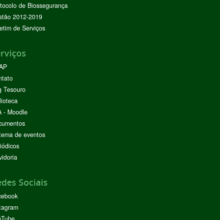
tocolo de Biossegurança
stão 2012-2019
etim de Serviços
rviços
AP
ntato
g Tesouro
lioteca
 - Moodle
cumentos
tema de eventos
iódicos
idoria
des Sociais
cebook
tagram
uTube