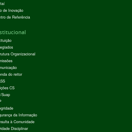
taí
o de Inovação
tro de Referência
stitucional
tituição
egiados
rutura Organizacional
missões
municação
nda do reitor
ASS
ições CS
I/Suap
P
egridade
urança da Informação
nsulta à Comunidade
vidade Disciplinar