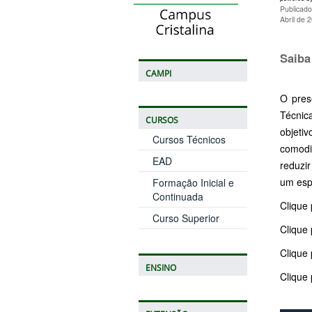
Publicado
Abril de 
Saiba
CAMPI
O pres
Técnic
CURSOS
objeti
Cursos Técnicos
comodi
EAD
reduzi
um esp
Formação Inicial e
Continuada
Clique
Curso Superior
Clique
Clique 
ENSINO
Clique 