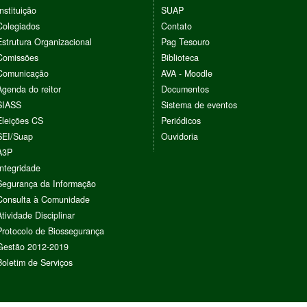
Instituição
SUAP
Colegiados
Contato
Estrutura Organizacional
Pag Tesouro
Comissões
Biblioteca
Comunicação
AVA - Moodle
Agenda do reitor
Documentos
SIASS
Sistema de eventos
Eleições CS
Periódicos
SEI/Suap
Ouvidoria
A3P
Integridade
Segurança da Informação
Consulta à Comunidade
Atividade Disciplinar
Protocolo de Biossegurança
Gestão 2012-2019
Boletim de Serviços