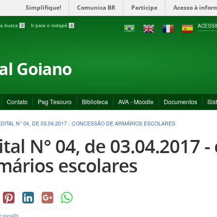
Simplifique!
Comunica BR
Participe
Acesso à infor
ACESSI
a a busca
3
Ir para o rodapé
4
ral Goiano
Contato
Pag Tesouro
Biblioteca
AVA - Moodle
Documentos
Sis
EDITAL N° 04, DE 03.04.2017 - CONCESSÃO DE ARMÁRIOS ESCOLARES
ital N° 04, de 03.04.2017 
mários escolares
y
social2s