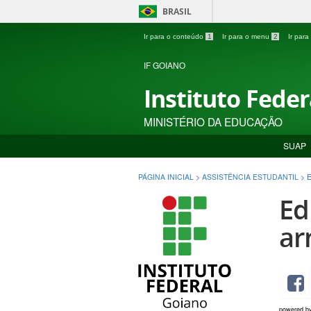
BRASIL
Ir para o conteúdo
1
Ir para o menu
2
Ir par
IF GOIANO
Instituto Fede
MINISTÉRIO DA EDUCAÇÃO
SUAP
PÁGINA INICIAL
>
ASSISTÊNCIA ESTUDANTIL
>
Ed
ar
powered b