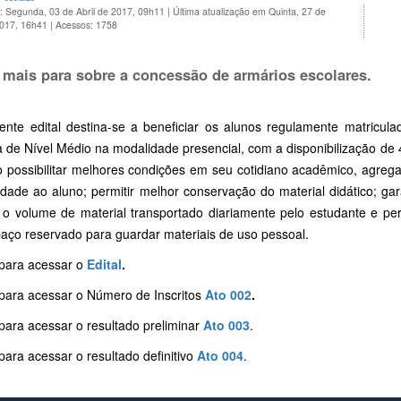
: Segunda, 03 de Abril de 2017, 09h11
|
Última atualização em Quinta, 27 de
2017, 16h41
|
Acessos: 1758
 mais para sobre a concessão de armários escolares.
ente edital destina-se a beneficiar os alunos regulamente matricul
a de Nível Médio na modalidade presencial, com a disponibilização de 
vo possibilitar melhores condições em seu cotidiano acadêmico, agrega
dade ao aluno; permitir melhor conservação do material didático; ga
r o volume de material transportado diariamente pelo estudante e per
aço reservado para guardar materiais de uso pessoal.
 para acessar o
Edital
.
 para acessar o Número de Inscritos
Ato 002
.
para acessar o resultado preliminar
Ato 003
.
para acessar o resultado definitivo
Ato 004
.