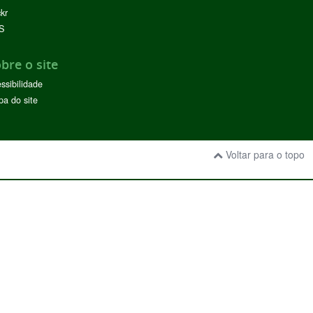
ckr
S
bre o site
ssibilidade
a do site
Voltar para o topo