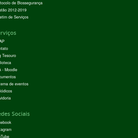
tocolo de Biossegurança
stão 2012-2019
etim de Serviços
rviços
AP
ntato
g Tesouro
lioteca
 - Moodle
cumentos
tema de eventos
iódicos
idoria
des Sociais
cebook
tagram
uTube