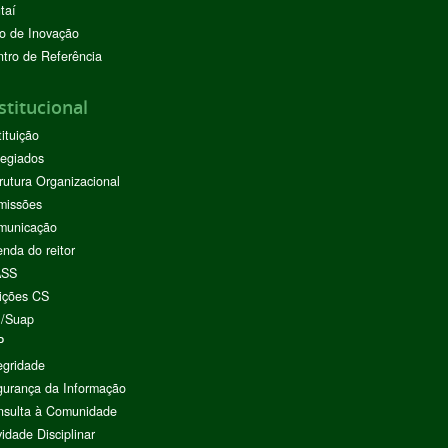
taí
o de Inovação
tro de Referência
stitucional
tituição
egiados
rutura Organizacional
missões
municação
nda do reitor
ASS
ições CS
I/Suap
P
egridade
urança da Informação
nsulta à Comunidade
vidade Disciplinar