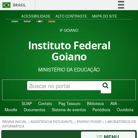
BRASIL
Simplifique!
ACESSIBILIDADE
ALTO CONTRASTE
MAPA DO SITE
Comunica BR
IF GOIANO
Participe
Instituto Federal
Acesso à informação
Goiano
Legislação
Canais
MINISTÉRIO DA EDUCAÇÃO
SUAP
Contato
Pag Tesouro
Biblioteca
AVA -
Moodle
Documentos
Sistema de eventos
Periódicos
Ouvidoria
PÁGINA INICIAL
>
ASSISTÊNCIA ESTUDANTIL
>
ENSINO POSSE
>
LABORATÓRIOS DE
INFORMÁTICA
MENU