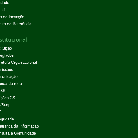
ndade
taí
o de Inovação
tro de Referência
stitucional
tituição
egiados
rutura Organizacional
missões
municação
nda do reitor
ASS
ições CS
I/Suap
P
egridade
urança da Informação
nsulta à Comunidade