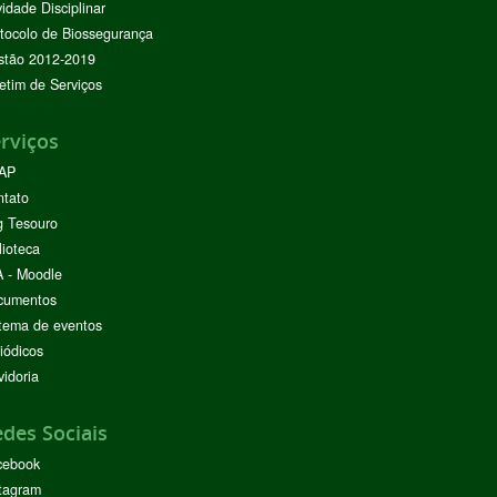
vidade Disciplinar
tocolo de Biossegurança
stão 2012-2019
etim de Serviços
rviços
AP
ntato
g Tesouro
lioteca
 - Moodle
cumentos
tema de eventos
iódicos
idoria
des Sociais
cebook
tagram