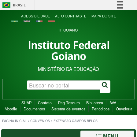
BRASIL
Simplifique!
ACESSIBILIDADE
ALTO CONTRASTE
MAPA DO SITE
Comunica BR
IF GOIANO
Participe
Instituto Federal
Acesso à informação
Goiano
Legislação
Canais
MINISTÉRIO DA EDUCAÇÃO
SUAP
Contato
Pag Tesouro
Biblioteca
AVA -
Moodle
Documentos
Sistema de eventos
Periódicos
Ouvidoria
PÁGINA INICIAL
>
CONVÊNIOS
>
EXTENSÃO CAMPOS BELOS
MENU