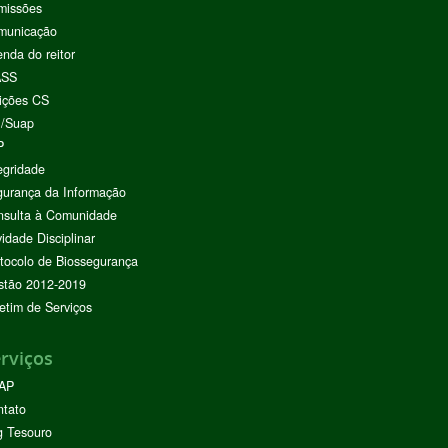
missões
municação
nda do reitor
ASS
ições CS
I/Suap
P
egridade
urança da Informação
nsulta à Comunidade
vidade Disciplinar
tocolo de Biossegurança
stão 2012-2019
etim de Serviços
rviços
AP
ntato
g Tesouro