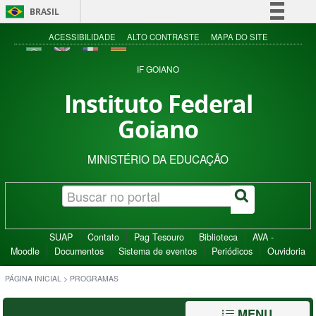
BRASIL
Simplifique!
ACESSIBILIDADE
ALTO CONTRASTE
MAPA DO SITE
Comunica BR
IF GOIANO
Participe
Instituto Federal
Acesso à informação
Goiano
Legislação
Canais
MINISTÉRIO DA EDUCAÇÃO
SUAP
Contato
Pag Tesouro
Biblioteca
AVA -
Moodle
Documentos
Sistema de eventos
Periódicos
Ouvidoria
PÁGINA INICIAL
>
PROGRAMAS
MENU