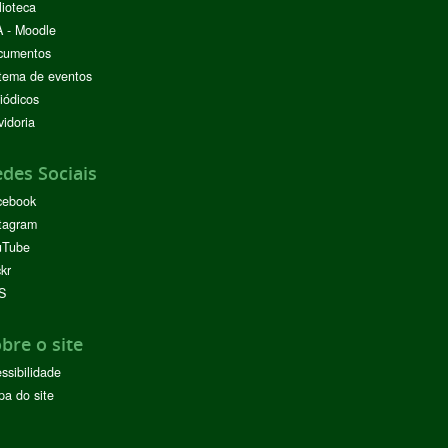
lioteca
 - Moodle
cumentos
tema de eventos
iódicos
idoria
des Sociais
cebook
tagram
uTube
ckr
S
bre o site
ssibilidade
a do site