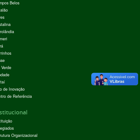
mpos Belos
alão
res
stalina
rolândia
meri
rá
rinhos
sse
 Verde
ndade
taí
o de Inovação
tro de Referência
stitucional
tituição
egiados
rutura Organizacional