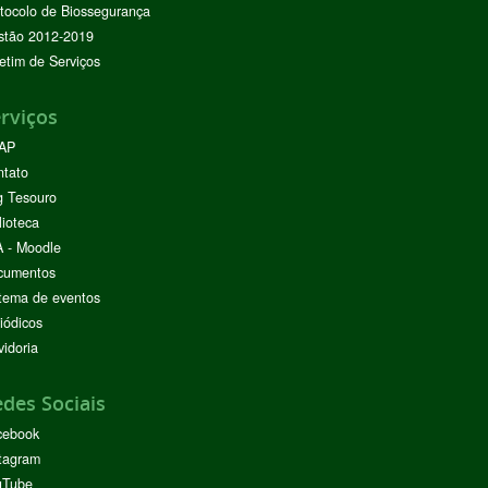
tocolo de Biossegurança
stão 2012-2019
etim de Serviços
rviços
AP
ntato
g Tesouro
lioteca
 - Moodle
cumentos
tema de eventos
iódicos
idoria
des Sociais
cebook
tagram
uTube