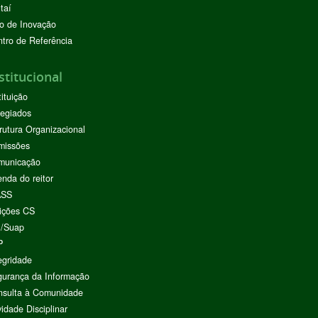
taí
o de Inovação
tro de Referência
stitucional
tituição
egiados
rutura Organizacional
missões
municação
nda do reitor
ASS
ições CS
I/Suap
P
egridade
urança da Informação
nsulta à Comunidade
vidade Disciplinar