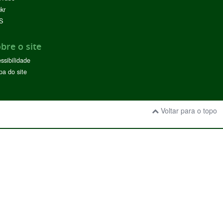
ckr
S
bre o site
ssibilidade
a do site
Voltar para o topo