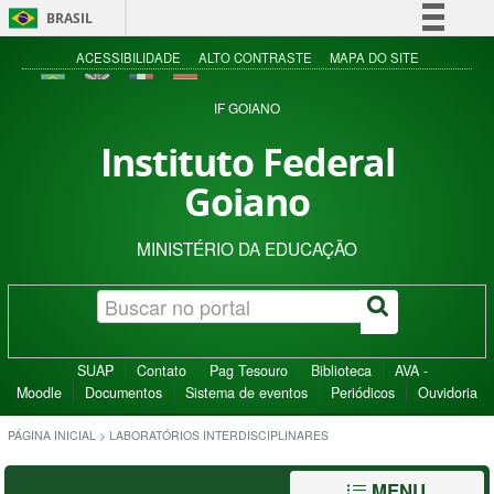
BRASIL
Simplifique!
ACESSIBILIDADE
ALTO CONTRASTE
MAPA DO SITE
Comunica BR
IF GOIANO
Participe
Instituto Federal
Acesso à informação
Goiano
Legislação
Canais
MINISTÉRIO DA EDUCAÇÃO
SUAP
Contato
Pag Tesouro
Biblioteca
AVA -
Moodle
Documentos
Sistema de eventos
Periódicos
Ouvidoria
PÁGINA INICIAL
>
LABORATÓRIOS INTERDISCIPLINARES
MENU