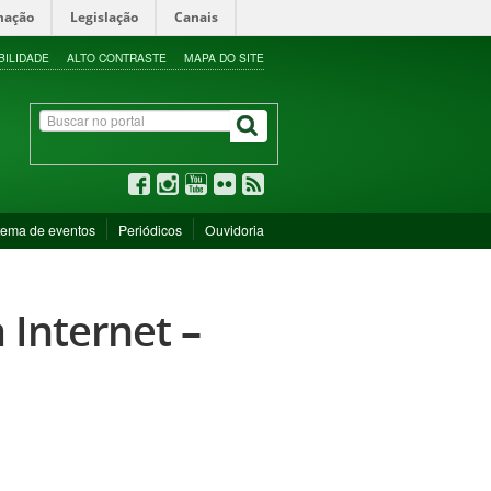
mação
Legislação
Canais
BILIDADE
ALTO CONTRASTE
MAPA DO SITE
tema de eventos
Periódicos
Ouvidoria
 Internet –