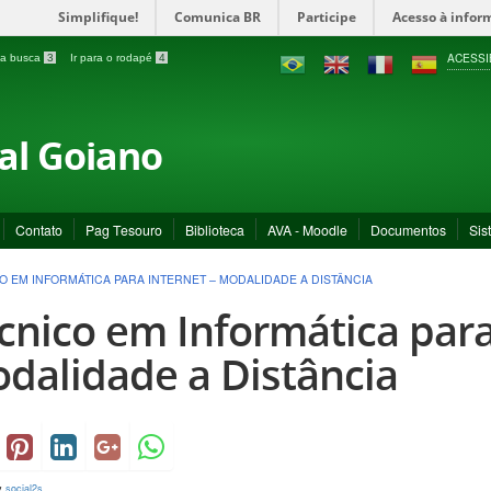
Simplifique!
Comunica BR
Participe
Acesso à infor
ACESSI
a a busca
3
Ir para o rodapé
4
ral Goiano
Contato
Pag Tesouro
Biblioteca
AVA - Moodle
Documentos
Sis
O EM INFORMÁTICA PARA INTERNET – MODALIDADE A DISTÂNCIA
cnico em Informática para
dalidade a Distância
y
social2s