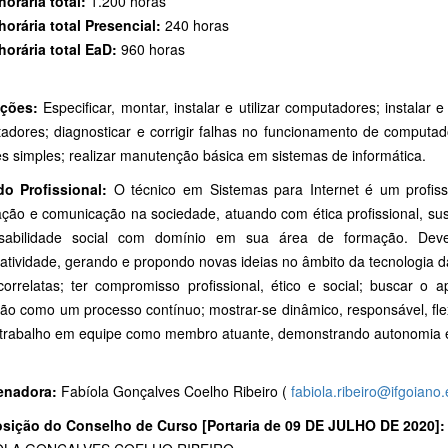
horária total:
1.200 horas
horária total Presencial:
240 horas
horária total EaD:
960 horas
ições:
Especificar, montar, instalar e utilizar computadores; instalar e 
adores; diagnosticar e corrigir falhas no funcionamento de computad
s simples; realizar manutenção básica em sistemas de informática.
 do Profissional:
O técnico em Sistemas para Internet é um profiss
ação e comunicação na sociedade, atuando com ética profissional, sust
sabilidade social com domínio em sua área de formação. Deve 
iatividade, gerando e propondo novas ideias no âmbito da tecnologia 
correlatas; ter compromisso profissional, ético e social; buscar o
ão como um processo contínuo; mostrar-se dinâmico, responsável, flexí
 trabalho em equipe como membro atuante, demonstrando autonomia e 
enadora:
Fabíola Gonçalves Coelho Ribeiro (
fabiola.ribeiro@ifgoiano
ição do Conselho de Curso [Portaria de 09 DE JULHO DE 2020]: