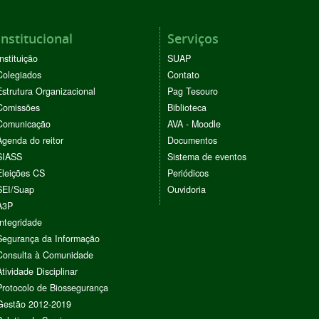
Institucional
Serviços
Instituição
SUAP
Colegiados
Contato
Estrutura Organizacional
Pag Tesouro
Comissões
Biblioteca
Comunicação
AVA - Moodle
Agenda do reitor
Documentos
SIASS
Sistema de eventos
Eleições CS
Periódicos
SEI/Suap
Ouvidoria
A3P
Integridade
Segurança da Informação
Consulta à Comunidade
Atividade Disciplinar
Protocolo de Biossegurança
Gestão 2012-2019