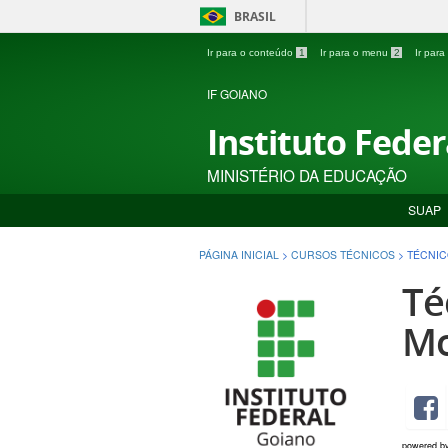
BRASIL
Ir para o conteúdo
1
Ir para o menu
2
Ir par
IF GOIANO
Instituto Fede
MINISTÉRIO DA EDUCAÇÃO
SUAP
PÁGINA INICIAL
>
CURSOS TÉCNICOS
>
TÉCNIC
Té
Mo
powered b