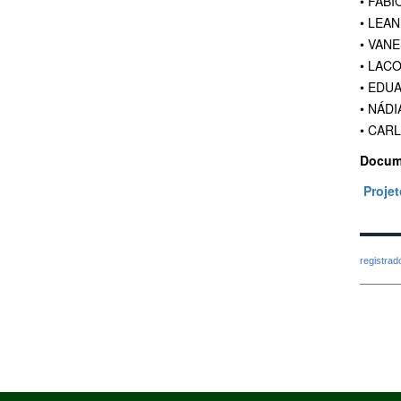
• FAB
• LEA
• VAN
• LAC
• EDUA
• NÁD
• CAR
Docum
Proje
registra