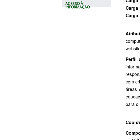
Carga 
ACESSO À
INFORMAÇÃO
Carga 
Carga 
Atribu
comput
website
Perfil
inform
respon
com cr
áreas 
educaç
para o
Coord
Compos