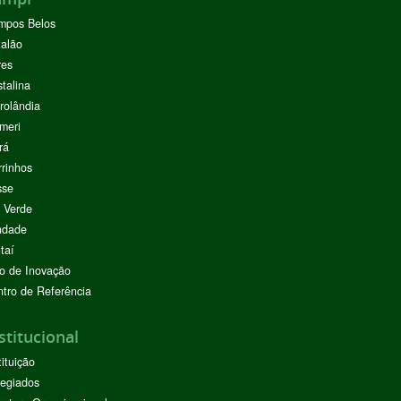
mpos Belos
alão
res
stalina
rolândia
meri
rá
rinhos
sse
 Verde
ndade
taí
o de Inovação
tro de Referência
stitucional
tituição
egiados