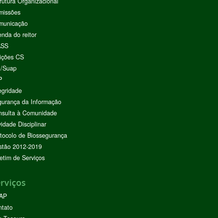
rutura Organizacional
missões
municação
nda do reitor
ASS
ições CS
I/Suap
P
egridade
urança da Informação
nsulta à Comunidade
vidade Disciplinar
tocolo de Biossegurança
stão 2012-2019
etim de Serviços
rviços
AP
ntato