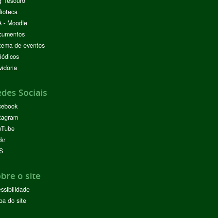
g Tesouro
lioteca
 - Moodle
cumentos
tema de eventos
iódicos
idoria
des Sociais
cebook
tagram
uTube
ckr
S
bre o site
ssibilidade
a do site