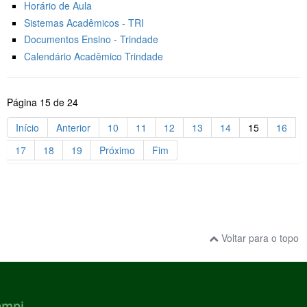
Horário de Aula
Sistemas Acadêmicos - TRI
Documentos Ensino - Trindade
Calendário Acadêmico Trindade
Página 15 de 24
Início
Anterior
10
11
12
13
14
15
16
17
18
19
Próximo
Fim
Voltar para o topo
ampi