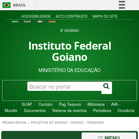
BRASIL
Simplifique!
ACESSIBILIDADE
ALTO CONTRASTE
MAPA DO SITE
Comunica BR
IF GOIANO
Participe
Instituto Federal
Acesso à informação
Goiano
Legislação
Canais
MINISTÉRIO DA EDUCAÇÃO
SUAP
Contato
Pag Tesouro
Biblioteca
AVA -
Moodle
Documentos
Sistema de eventos
Periódicos
Ouvidoria
PÁGINA INICIAL
>
PROJETOS DE ENSINO
>
ENSINO - TRINDADE
MENU