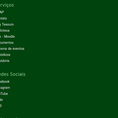
rviços
AP
ntato
g Tesouro
lioteca
 - Moodle
cumentos
tema de eventos
iódicos
idoria
des Sociais
cebook
tagram
uTube
ckr
S