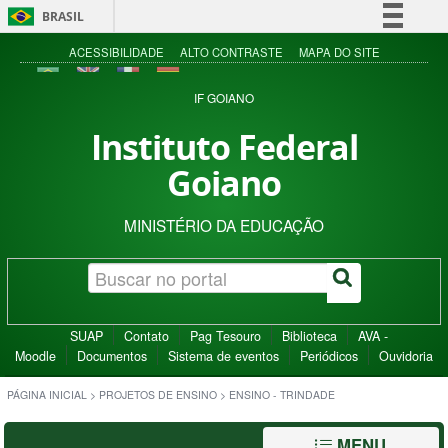
BRASIL
Simplifique!
ACESSIBILIDADE
ALTO CONTRASTE
MAPA DO SITE
Comunica BR
IF GOIANO
Participe
Instituto Federal
Acesso à informação
Goiano
Legislação
Canais
MINISTÉRIO DA EDUCAÇÃO
SUAP
Contato
Pag Tesouro
Biblioteca
AVA -
Moodle
Documentos
Sistema de eventos
Periódicos
Ouvidoria
PÁGINA INICIAL
>
PROJETOS DE ENSINO
>
ENSINO - TRINDADE
MENU