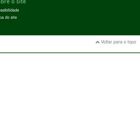
bre o site
ssibilidade
a do site
Voltar para o topo