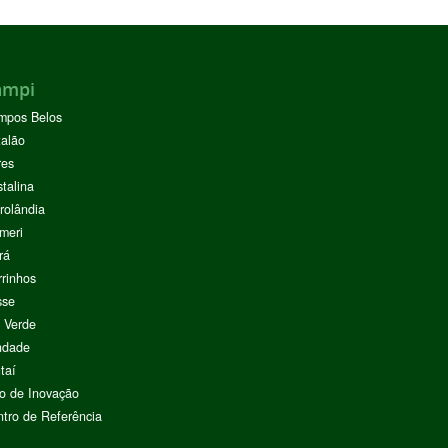
ampi
mpos Belos
alão
res
stalina
rolândia
meri
rá
rinhos
sse
 Verde
ndade
taí
o de Inovação
tro de Referência