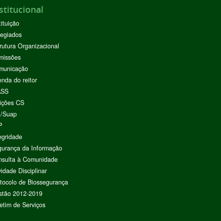
stitucional
tituição
egiados
rutura Organizacional
missões
municação
nda do reitor
ASS
ições CS
I/Suap
P
egridade
urança da Informação
nsulta à Comunidade
vidade Disciplinar
tocolo de Biossegurança
stão 2012-2019
etim de Serviços