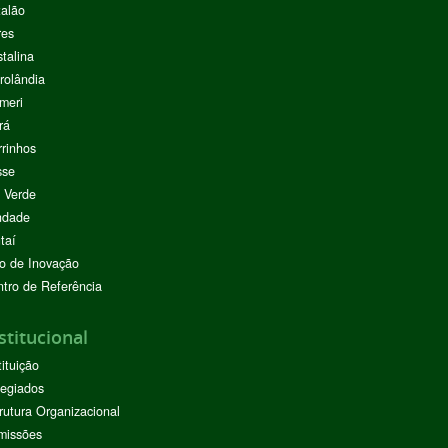
alão
res
stalina
rolândia
meri
rá
rinhos
sse
 Verde
ndade
taí
o de Inovação
tro de Referência
stitucional
tituição
egiados
rutura Organizacional
missões