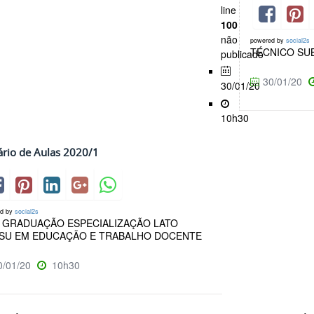
line
100
não
powered by
social2s
TÉCNICO SU
publicado
30/01/20
30/01/20
10h30
rio de Aulas 2020/1
ed by
social2s
 GRADUAÇÃO ESPECIALIZAÇÃO LATO
SU EM EDUCAÇÃO E TRABALHO DOCENTE
/01/20
10h30