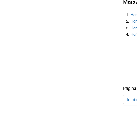
Mais A
Hor
Hor
Hor
Hor
Página
Iníci