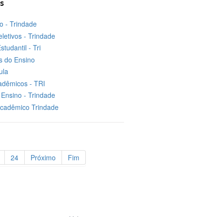
s
no - Trindade
letivos - Trindade
studantil - Tri
 do Ensino
ula
adêmicos - TRI
Ensino - Trindade
Acadêmico Trindade
24
Próximo
Fim