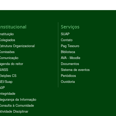
Institucional
Serviços
Instituição
SUAP
Colegiados
Contato
Estrutura Organizacional
Pag Tesouro
Comissões
Biblioteca
Comunicação
AVA - Moodle
Agenda do reitor
Documentos
SIASS
Sistema de eventos
Eleições CS
Periódicos
SEI/Suap
Ouvidoria
A3P
Integridade
Segurança da Informação
Consulta à Comunidade
Atividade Disciplinar