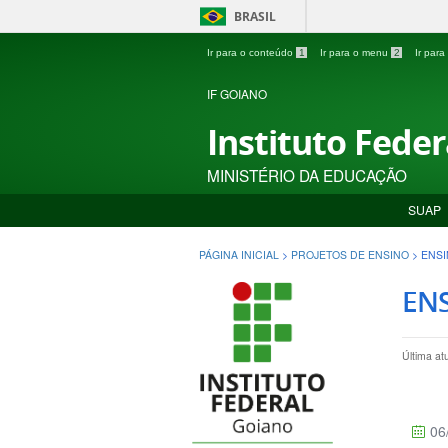
BRASIL
Ir para o conteúdo
1
Ir para o menu
2
Ir par
IF GOIANO
Instituto Fede
MINISTÉRIO DA EDUCAÇÃO
SUAP
PÁGINA INICIAL
>
PROJETOS DE ENSINO
>
ENSI
ENS
Última at
06