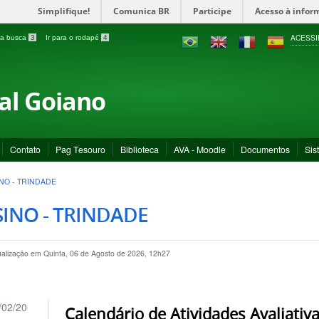
Simplifique!
Comunica BR
Participe
Acesso à infor
ACESSI
a a busca
3
Ir para o rodapé
4
ral Goiano
Contato
Pag Tesouro
Biblioteca
AVA - Moodle
Documentos
Sis
NO - TRINDADE
INO - TRINDADE
ualização em Quinta, 06 de Agosto de 2026, 12h27
/02/20
Calendário de Atividades Avaliativa