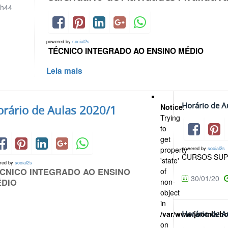
h44
powered by
social2s
TÉCNICO INTEGRADO AO ENSINO MÉDIO
Leia mais
Horário de A
Notice
:
orário de Aulas 2020/1
Trying
to
get
property
powered by
social2s
CURSOS SUP
'state'
red by
social2s
CNICO INTEGRADO AO ENSINO
of
30/01/20
ÉDIO
non-
object
in
/var/www/joomla/h
Horário de A
on