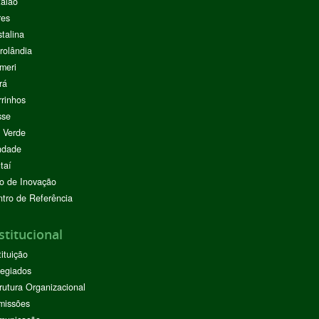
alão
res
stalina
rolândia
meri
rá
rinhos
sse
 Verde
ndade
taí
o de Inovação
tro de Referência
stitucional
tituição
egiados
rutura Organizacional
missões