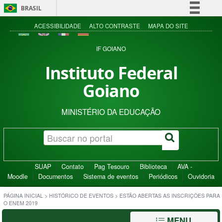
BRASIL
Simplifique!
ACESSIBILIDADE
ALTO CONTRASTE
MAPA DO SITE
Comunica BR
IF GOIANO
Participe
Instituto Federal
Acesso à informação
Goiano
Legislação
Canais
MINISTÉRIO DA EDUCAÇÃO
SUAP
Contato
Pag Tesouro
Biblioteca
AVA -
Moodle
Documentos
Sistema de eventos
Periódicos
Ouvidoria
PÁGINA INICIAL
>
HISTÓRICO DE EVENTOS
>
ESTÃO ABERTAS AS INSCRIÇÕES PARA
O ENEM 2019
MENU