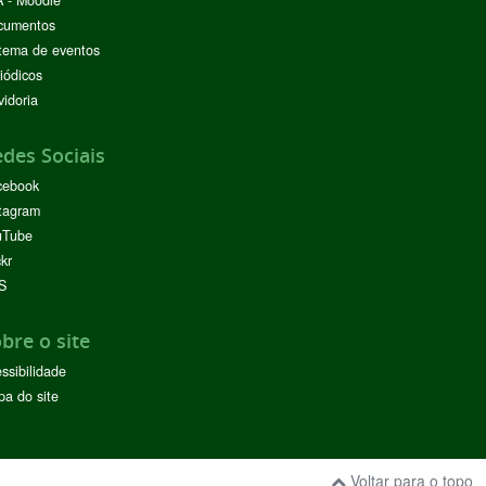
 - Moodle
cumentos
tema de eventos
iódicos
idoria
des Sociais
cebook
tagram
uTube
ckr
S
bre o site
ssibilidade
a do site
Voltar para o topo