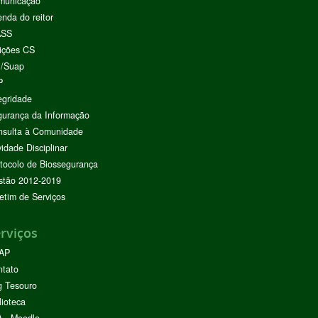
municação
nda do reitor
ASS
ições CS
I/Suap
P
egridade
urança da Informação
nsulta à Comunidade
vidade Disciplinar
tocolo de Biossegurança
stão 2012-2019
etim de Serviços
rviços
AP
ntato
g Tesouro
lioteca