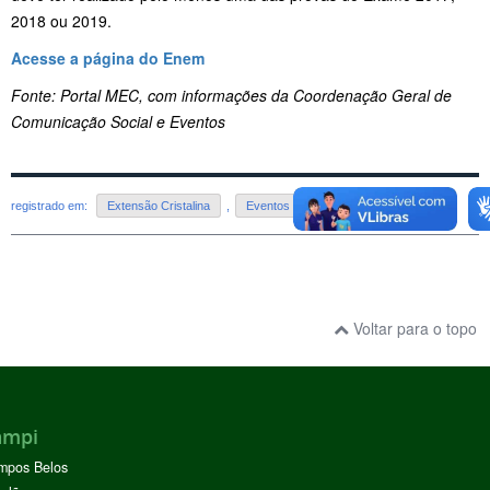
2018 ou 2019.
Acesse a página do Enem
Fonte: Portal MEC, com informações da Coordenação Geral de
Comunicação Social e Eventos
registrado em:
Extensão Cristalina
,
Eventos - Cristalina
Voltar para o topo
ampi
mpos Belos