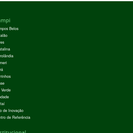
ampi
mpos Belos
alão
res
stalina
rolândia
meri
rá
rinhos
sse
 Verde
ndade
taí
o de Inovação
tro de Referência
stitucional