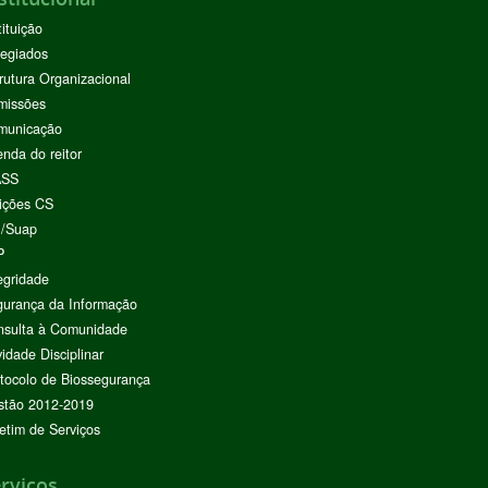
tituição
egiados
rutura Organizacional
missões
municação
nda do reitor
ASS
ições CS
I/Suap
P
egridade
urança da Informação
nsulta à Comunidade
vidade Disciplinar
tocolo de Biossegurança
stão 2012-2019
etim de Serviços
rviços