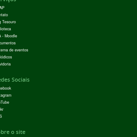
AP
ntato
g Tesouro
lioteca
 - Moodle
cumentos
tema de eventos
iódicos
idoria
des Sociais
cebook
tagram
uTube
ckr
S
bre o site