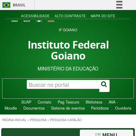
BRASIL
Simplifique!
ACESSIBILIDADE
ALTO CONTRASTE
MAPA DO SITE
Comunica BR
IF GOIANO
Participe
Instituto Federal
Acesso à informação
Goiano
Legislação
Canais
MINISTÉRIO DA EDUCAÇÃO
SUAP
Contato
Pag Tesouro
Biblioteca
AVA -
Moodle
Documentos
Sistema de eventos
Periódicos
Ouvidoria
PÁGINA INICIAL
>
PESQUISA
>
PESQUISA CATALÃO
MENU