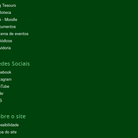
g Tesouro
lioteca
 - Moodle
cumentos
tema de eventos
iódicos
idoria
des Sociais
cebook
tagram
uTube
ckr
S
bre o site
ssibilidade
a do site