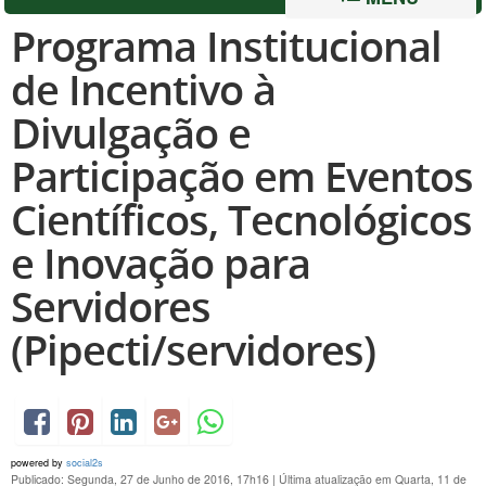
Programa Institucional
de Incentivo à
Divulgação e
Participação em Eventos
Científicos, Tecnológicos
e Inovação para
Servidores
(Pipecti/servidores)
powered by
social2s
Publicado: Segunda, 27 de Junho de 2016, 17h16
|
Última atualização em Quarta, 11 de