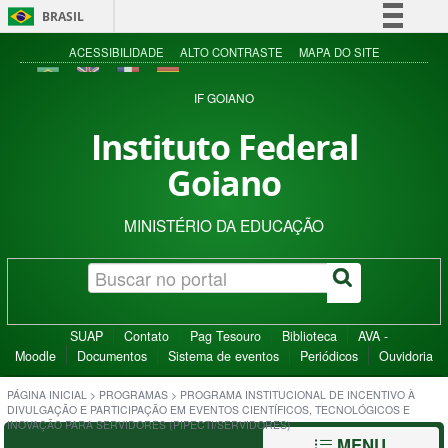
BRASIL
Simplifique!
ACESSIBILIDADE
ALTO CONTRASTE
MAPA DO SITE
Comunica BR
IF GOIANO
Participe
Instituto Federal
Acesso à informação
Goiano
Legislação
Canais
MINISTÉRIO DA EDUCAÇÃO
SUAP
Contato
Pag Tesouro
Biblioteca
AVA -
Moodle
Documentos
Sistema de eventos
Periódicos
Ouvidoria
PÁGINA INICIAL
>
PROGRAMAS
>
PROGRAMA INSTITUCIONAL DE INCENTIVO À
DIVULGAÇÃO E PARTICIPAÇÃO EM EVENTOS CIENTÍFICOS, TECNOLÓGICOS E
INOVAÇÃO PARA SERVIDORES (PIPECTI/SERVIDORES)
MENU