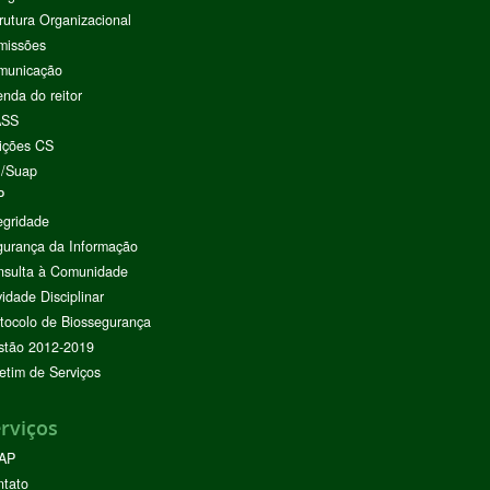
rutura Organizacional
missões
municação
nda do reitor
ASS
ições CS
I/Suap
P
egridade
urança da Informação
nsulta à Comunidade
vidade Disciplinar
tocolo de Biossegurança
stão 2012-2019
etim de Serviços
rviços
AP
ntato