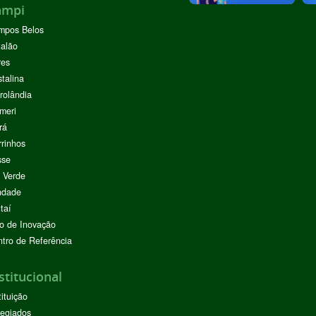
ampi
mpos Belos
alão
res
stalina
rolândia
meri
rá
rinhos
sse
 Verde
ndade
taí
o de Inovação
tro de Referência
stitucional
tituição
egiados