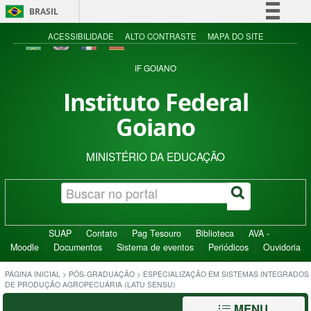
BRASIL
Simplifique!
ACESSIBILIDADE
ALTO CONTRASTE
MAPA DO SITE
Comunica BR
IF GOIANO
Participe
Instituto Federal
Acesso à informação
Goiano
Legislação
Canais
MINISTÉRIO DA EDUCAÇÃO
SUAP
Contato
Pag Tesouro
Biblioteca
AVA -
Moodle
Documentos
Sistema de eventos
Periódicos
Ouvidoria
PÁGINA INICIAL
>
PÓS-GRADUAÇÃO
>
ESPECIALIZAÇÃO EM SISTEMAS INTEGRADOS
DE PRODUÇÃO AGROPECUÁRIA (LATU SENSU)
MENU