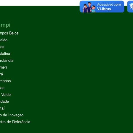
ampi
mpos Belos
alão
res
stalina
rolândia
meri
rá
rinhos
sse
 Verde
ndade
taí
o de Inovação
tro de Referência