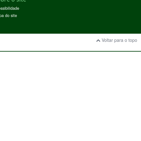
ssibilidade
a do site
Voltar para o topo