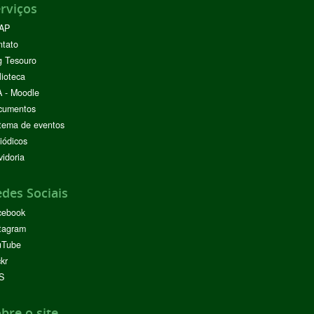
rviços
AP
ntato
g Tesouro
lioteca
 - Moodle
cumentos
tema de eventos
iódicos
idoria
des Sociais
cebook
tagram
uTube
ckr
S
bre o site