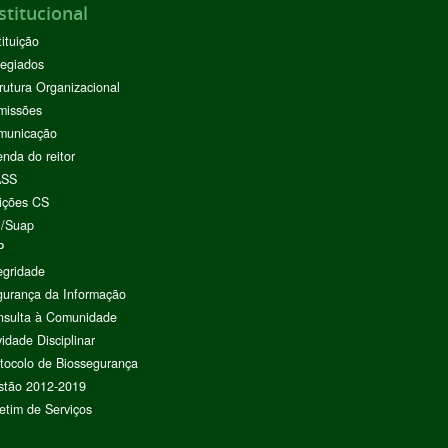
stitucional
tituição
egiados
rutura Organizacional
missões
municação
nda do reitor
ASS
ições CS
I/Suap
P
egridade
urança da Informação
nsulta à Comunidade
vidade Disciplinar
tocolo de Biossegurança
stão 2012-2019
etim de Serviços