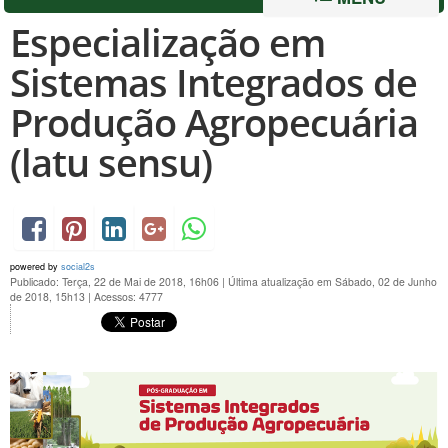
Especialização em
Sistemas Integrados de
Produção Agropecuária
(latu sensu)
powered by
social2s
Publicado: Terça, 22 de Mai de 2018, 16h06
|
Última atualização em Sábado, 02 de Junho
de 2018, 15h13
|
Acessos: 4777