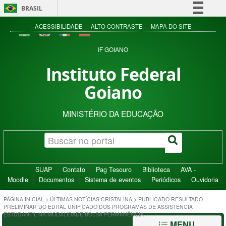
BRASIL
Simplifique!
ACESSIBILIDADE
ALTO CONTRASTE
MAPA DO SITE
Comunica BR
IF GOIANO
Participe
Instituto Federal
Acesso à informação
Goiano
Legislação
Canais
MINISTÉRIO DA EDUCAÇÃO
SUAP
Contato
Pag Tesouro
Biblioteca
AVA -
Moodle
Documentos
Sistema de eventos
Periódicos
Ouvidoria
PÁGINA INICIAL
>
ÚLTIMAS NOTÍCIAS CRISTALINA
>
PUBLICADO RESULTADO
PRELIMINAR DO EDITAL UNIFICADO DOS PROGRAMAS DE ASSISTÊNCIA
ESTUDANTIL NA MODALIDADE BOLSA PERMANÊNCIA
MENU