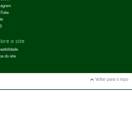
tagram
uTube
ckr
S
bre o site
ssibilidade
a do site
Voltar para o topo