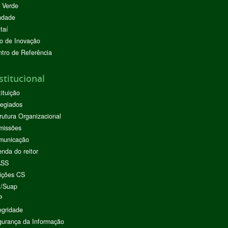
 Verde
ndade
taí
o de Inovação
tro de Referência
stitucional
tituição
egiados
rutura Organizacional
missões
municação
nda do reitor
ASS
ições CS
I/Suap
P
egridade
urança da Informação