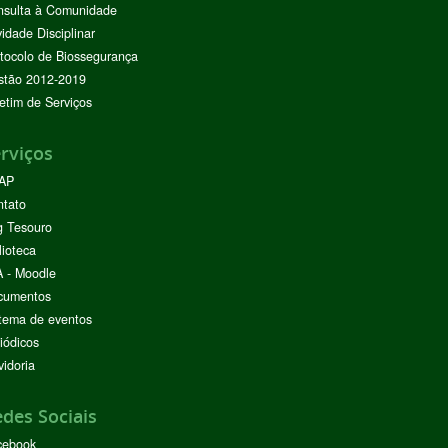
nsulta à Comunidade
vidade Disciplinar
tocolo de Biossegurança
stão 2012-2019
etim de Serviços
rviços
AP
ntato
g Tesouro
lioteca
 - Moodle
cumentos
tema de eventos
iódicos
idoria
des Sociais
cebook