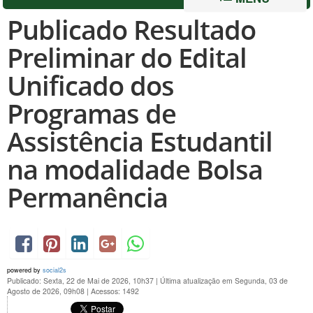
Publicado Resultado
Preliminar do Edital
Unificado dos
Programas de
Assistência Estudantil
na modalidade Bolsa
Permanência
powered by
social2s
Publicado: Sexta, 22 de Mai de 2026, 10h37
|
Última atualização em Segunda, 03 de
Agosto de 2026, 09h08
|
Acessos: 1492