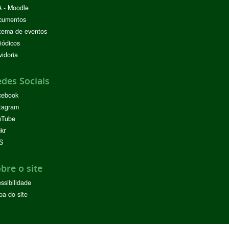
 - Moodle
cumentos
tema de eventos
iódicos
idoria
des Sociais
cebook
tagram
uTube
ckr
S
bre o site
ssibilidade
a do site