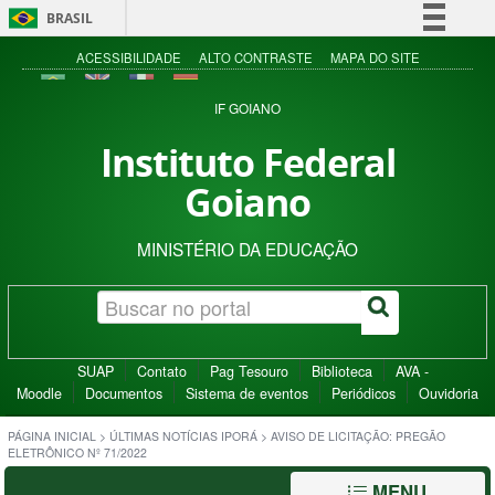
BRASIL
Simplifique!
ACESSIBILIDADE
ALTO CONTRASTE
MAPA DO SITE
Comunica BR
IF GOIANO
Participe
Instituto Federal
Acesso à informação
Goiano
Legislação
Canais
MINISTÉRIO DA EDUCAÇÃO
SUAP
Contato
Pag Tesouro
Biblioteca
AVA -
Moodle
Documentos
Sistema de eventos
Periódicos
Ouvidoria
PÁGINA INICIAL
>
ÚLTIMAS NOTÍCIAS IPORÁ
>
AVISO DE LICITAÇÃO: PREGÃO
ELETRÔNICO Nº 71/2022
MENU