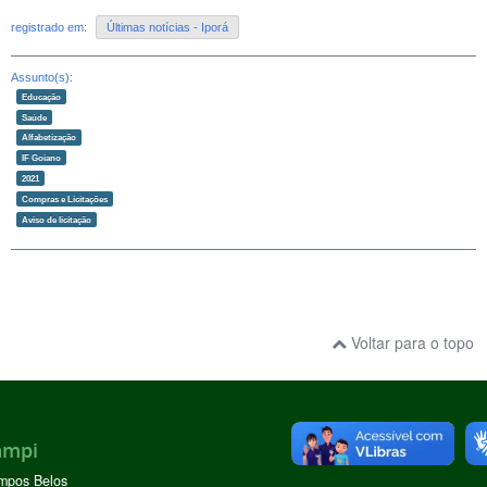
registrado em:
Últimas notícias - Iporá
Assunto(s):
Educação
Saúde
Alfabetização
IF Goiano
2021
Compras e Licitações
Aviso de licitação
Voltar para o topo
ampi
mpos Belos