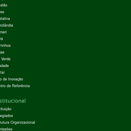
alão
res
stalina
rolândia
meri
rá
rinhos
sse
 Verde
ndade
taí
o de Inovação
tro de Referência
stitucional
tituição
egiados
rutura Organizacional
missões