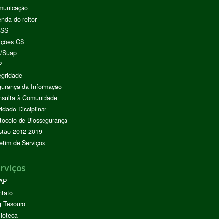
municação
nda do reitor
ASS
ições CS
I/Suap
P
egridade
urança da Informação
nsulta à Comunidade
vidade Disciplinar
tocolo de Biossegurança
stão 2012-2019
etim de Serviços
rviços
AP
ntato
g Tesouro
lioteca