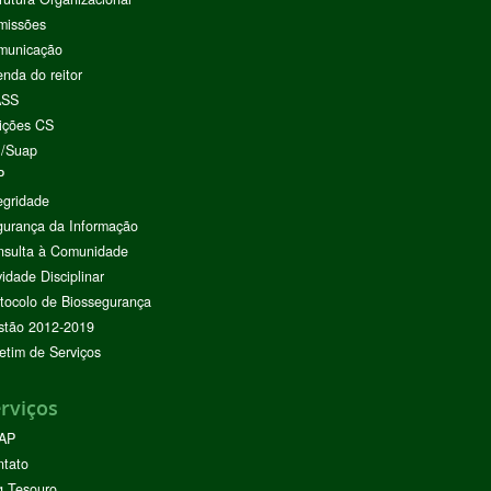
missões
municação
nda do reitor
ASS
ições CS
I/Suap
P
egridade
urança da Informação
nsulta à Comunidade
vidade Disciplinar
tocolo de Biossegurança
stão 2012-2019
etim de Serviços
rviços
AP
ntato
g Tesouro