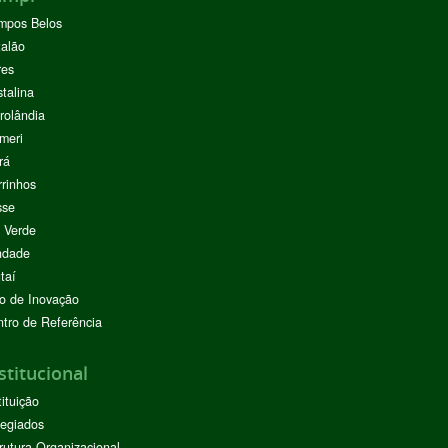
mpos Belos
alão
res
stalina
rolândia
meri
rá
rinhos
sse
 Verde
ndade
taí
o de Inovação
tro de Referência
stitucional
tituição
egiados
rutura Organizacional