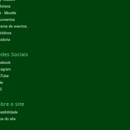
lioteca
 - Moodle
cumentos
tema de eventos
iódicos
idoria
des Sociais
cebook
tagram
uTube
ckr
S
bre o site
ssibilidade
a do site