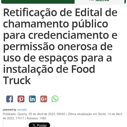
Retificação de Edital de
chamamento público
para credenciamento e
permissão onerosa de
uso de espaços para a
instalação de Food
Truck
powered by
social2s
Publicado: Quarta, 05 de Abril de 2023, 09h00
|
Última atualização em Sexta, 14 de Abril
de 2023, 17h17
|
Acessos: 1482