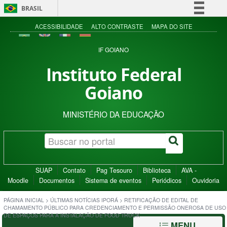
BRASIL
Simplifique!
ACESSIBILIDADE
ALTO CONTRASTE
MAPA DO SITE
Comunica BR
IF GOIANO
Participe
Instituto Federal
Acesso à informação
Goiano
Legislação
Canais
MINISTÉRIO DA EDUCAÇÃO
SUAP
Contato
Pag Tesouro
Biblioteca
AVA -
Moodle
Documentos
Sistema de eventos
Periódicos
Ouvidoria
PÁGINA INICIAL
>
ÚLTIMAS NOTÍCIAS IPORÁ
>
RETIFICAÇÃO DE EDITAL DE
CHAMAMENTO PÚBLICO PARA CREDENCIAMENTO E PERMISSÃO ONEROSA DE USO
DE ESPAÇOS PARA A INSTALAÇÃO DE FOOD TRUCK
MENU